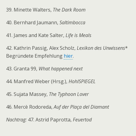
39. Minette Walters,
The Dark Room
40. Bernhard Jaumann,
Saltimbocca
41. James and Kate Salter,
Life is Meals
42. Kathrin Passig, Alex Scholz,
Lexikon des Unwissens
*
Begründete Empfehlung
hier
.
43. Granta 99,
What happened next
44. Manfred Weber (Hrsg.),
HohlSPIEGEL
45. Sujata Massey,
The Typhoon Lover
46. Mercè Rodoreda,
Auf der Plaça del Diamant
Nachtrag:
47. Astrid Paprotta,
Feuertod