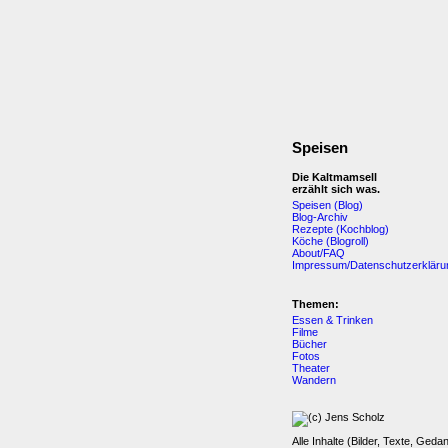
Speisen
Die Kaltmamsell
erzählt sich was.
Speisen (Blog)
Blog-Archiv
Rezepte (Kochblog)
Köche (Blogroll)
About/FAQ
Impressum/Datenschutzerkläru
Themen:
Essen & Trinken
Filme
Bücher
Fotos
Theater
Wandern
Alle Inhalte (Bilder, Texte, Geda