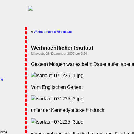
«
Weihnachten in Bloggistan
Weihnachtlicher Isarlauf
Mittwoch, 26. Dezember 2007 um 9:20
Gestern Morgen war es beim Dauerlaufen aber a
ng
Vom Englischen Garten,
unter der Kennedybrücke hindurch
nken)
wundervolle Raureiflandschaft entlang. Nachmitt