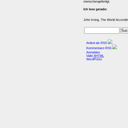
menschengefertigt.
Ich lese gerade:
John Irving,
The World Accordin
Artikel als RSS
Kommentare-RSS
Anmelden
Valid
XHTML
WordPress