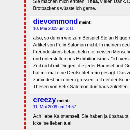
Sie machen mich erröten,
Thea
, vielen Dank. 
Brotbackens wüsste ich gerne.
dievommond
meint:
10. Mai 2009 um 2:11
also, so dumm wie zum Beispiel Stefan Niggeme
Artikel von Felix Salomon nicht. In meinem de
Freundeskreis belaecheln die meisten Mensch
und unterstellen uns Exhibitionismus. “ich ve
Zeit nicht mit Dingen, die jeder Haensel und G
hat mir mal eine Deutschlehrerin gesagt. Das z
zumindest bei einem grossen Teil der deutsch
Thesen von Felix Salomon durchaus zutreffen. 
creezy
meint:
11. Mai 2009 um 14:57
Ach liebe Kaltmamsell, Sie haben ja übahaupt
icke ‘se lieben tue!