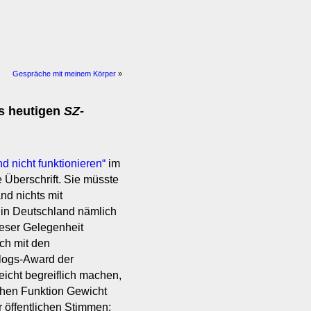
Gespräche mit meinem Körper
»
s heutigen
SZ-
 nicht funktionieren“
im
e Überschrift. Sie müsste
nd nichts mit
 in Deutschland nämlich
ieser Gelegenheit
ich mit den
Blogs-Award der
eicht begreiflich machen,
schen Funktion Gewicht
 öffentlichen Stimmen: