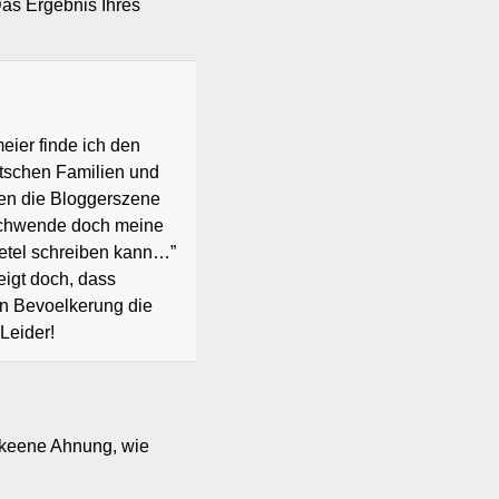
Das Ergebnis Ihres
ier finde ich den
utschen Familien und
en die Bloggerszene
rschwende doch meine
retel schreiben kann…”
eigt doch, dass
en Bevoelkerung die
Leider!
 keene Ahnung, wie