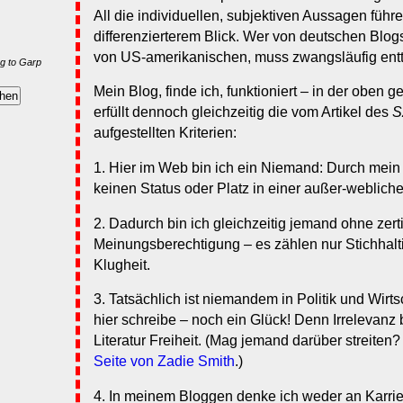
All die individuellen, subjektiven Aussagen führ
differenzierterem Blick. Wer von deutschen Blog
von US-amerikanischen, muss zwangsläufig ent
g to Garp
Mein Blog, finde ich, funktioniert – in der oben g
erfüllt dennoch gleichzeitig die vom Artikel des
S
aufgestellten Kriterien:
1. Hier im Web bin ich ein Niemand: Durch mei
keinen Status oder Platz in einer außer-webliche
2. Dadurch bin ich gleichzeitig jemand ohne zertif
Meinungsberechtigung – es zählen nur Stichhaltigk
Klugheit.
3. Tatsächlich ist niemandem in Politik und Wirts
hier schreibe – noch ein Glück! Denn Irrelevanz
Literatur Freiheit. (Mag jemand darüber streiten?
Seite von Zadie Smith
.)
4. In meinem Bloggen denke ich weder an Karrie