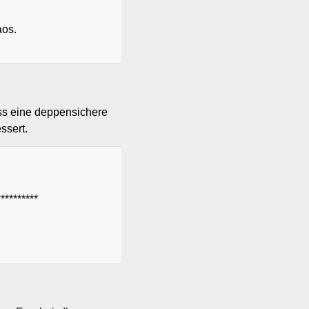
aos.
ess eine deppensichere
ssert.
********