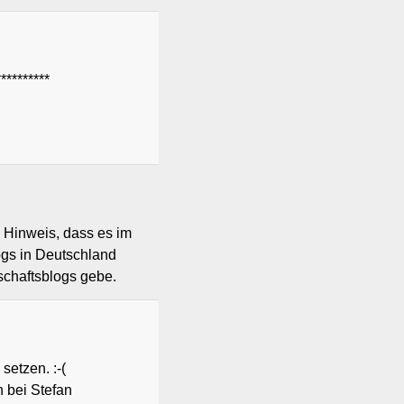
********
n Hinweis, dass es im
ogs in Deutschland
tschaftsblogs gebe.
setzen. :-(
h bei Stefan