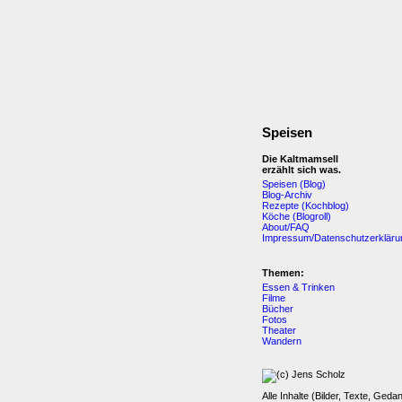
Speisen
Die Kaltmamsell
erzählt sich was.
Speisen (Blog)
Blog-Archiv
Rezepte (Kochblog)
Köche (Blogroll)
About/FAQ
Impressum/Datenschutzerkläru
Themen:
Essen & Trinken
Filme
Bücher
Fotos
Theater
Wandern
Alle Inhalte (Bilder, Texte, Geda