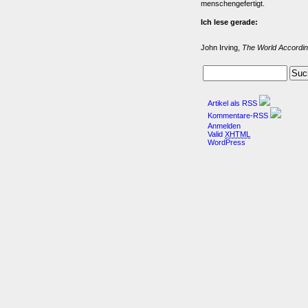
menschengefertigt.
Ich lese gerade:
John Irving,
The World Accordin
Artikel als RSS
Kommentare-RSS
Anmelden
Valid
XHTML
WordPress