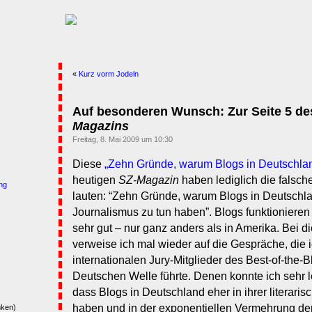
«
Kurz vorm Jodeln
Auf besonderen Wunsch: Zur Seite 5 de
Magazins
Freitag, 8. Mai 2009 um 10:30
Diese
„Zehn Gründe, warum Blogs in Deutschland
heutigen
SZ-Magazin
haben lediglich die falsch
ng
lauten: “Zehn Gründe, warum Blogs in Deutschla
Journalismus zu tun haben”. Blogs funktionieren
sehr gut – nur ganz anders als in Amerika. Bei d
verweise ich mal wieder auf die Gespräche, die 
internationalen Jury-Mitglieder des Best-of-the-
Deutschen Welle führte. Denen konnte ich sehr l
dass Blogs in Deutschland eher in ihrer literari
haben und in der exponentiellen Vermehrung der
nken)