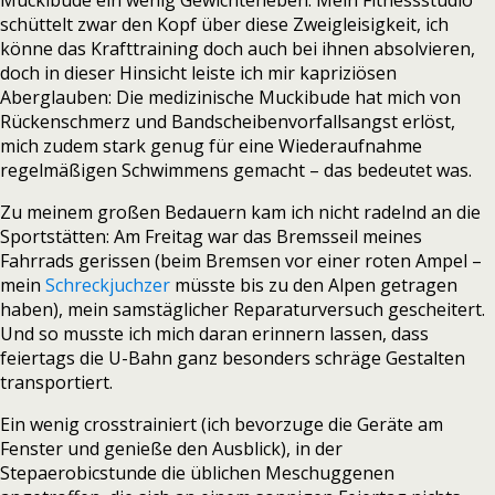
Muckibude ein wenig Gewichteheben. Mein Fitnessstudio
schüttelt zwar den Kopf über diese Zweigleisigkeit, ich
könne das Krafttraining doch auch bei ihnen absolvieren,
doch in dieser Hinsicht leiste ich mir kapriziösen
Aberglauben: Die medizinische Muckibude hat mich von
Rückenschmerz und Bandscheibenvorfallsangst erlöst,
mich zudem stark genug für eine Wiederaufnahme
regelmäßigen Schwimmens gemacht – das bedeutet was.
Zu meinem großen Bedauern kam ich nicht radelnd an die
Sportstätten: Am Freitag war das Bremsseil meines
Fahrrads gerissen (beim Bremsen vor einer roten Ampel –
mein
Schreckjuchzer
müsste bis zu den Alpen getragen
haben), mein samstäglicher Reparaturversuch gescheitert.
Und so musste ich mich daran erinnern lassen, dass
feiertags die U-Bahn ganz besonders schräge Gestalten
transportiert.
Ein wenig crosstrainiert (ich bevorzuge die Geräte am
Fenster und genieße den Ausblick), in der
Stepaerobicstunde die üblichen Meschuggenen