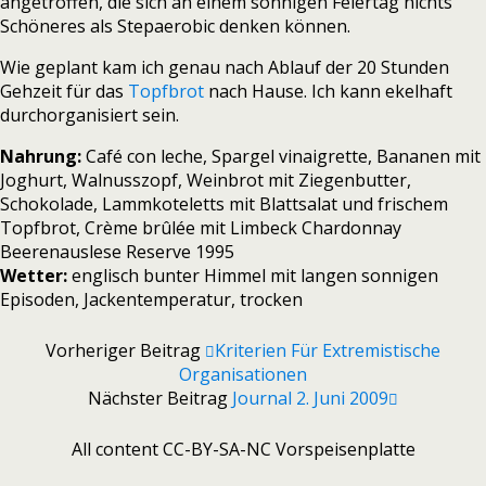
angetroffen, die sich an einem sonnigen Feiertag nichts
Schöneres als Stepaerobic denken können.
Wie geplant kam ich genau nach Ablauf der 20 Stunden
Gehzeit für das
Topfbrot
nach Hause. Ich kann ekelhaft
durchorganisiert sein.
Nahrung:
Café con leche, Spargel vinaigrette, Bananen mit
Joghurt, Walnusszopf, Weinbrot mit Ziegenbutter,
Schokolade, Lammkoteletts mit Blattsalat und frischem
Topfbrot, Crème brûlée mit Limbeck Chardonnay
Beerenauslese Reserve 1995
Wetter:
englisch bunter Himmel mit langen sonnigen
Episoden, Jackentemperatur, trocken
Vorheriger Beitrag
Kriterien Für Extremistische
Organisationen
Nächster Beitrag
Journal 2. Juni 2009
All content CC-BY-SA-NC Vorspeisenplatte