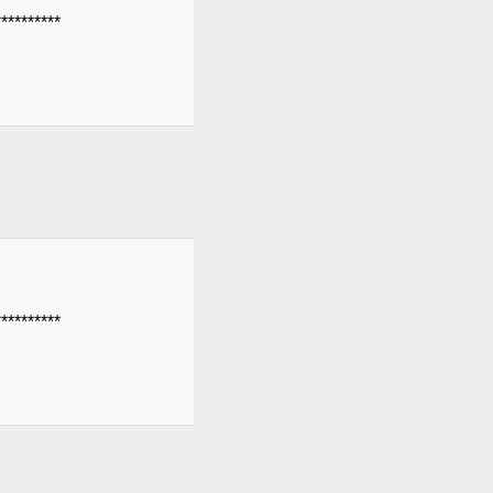
********
********