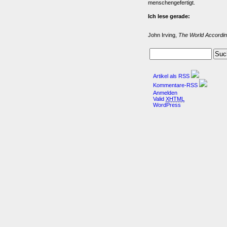
menschengefertigt.
Ich lese gerade:
John Irving,
The World Accordin
Artikel als RSS
Kommentare-RSS
Anmelden
Valid
XHTML
WordPress