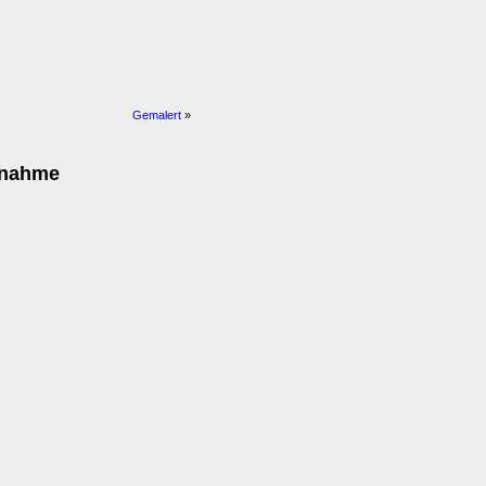
Gemalert
»
fnahme