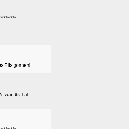
********
es Pils gönnen!
Verwandtschaft