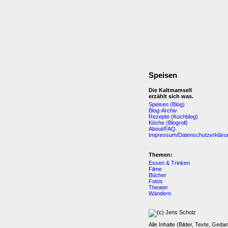
Speisen
Die Kaltmamsell
erzählt sich was.
Speisen (Blog)
Blog-Archiv
Rezepte (Kochblog)
Köche (Blogroll)
About/FAQ
Impressum/Datenschutzerkläru
Themen:
Essen & Trinken
Filme
Bücher
Fotos
Theater
Wandern
Alle Inhalte (Bilder, Texte, Geda