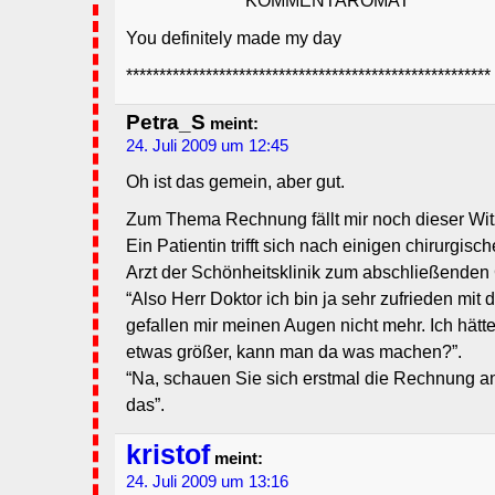
******************KOMMENTAROMAT**************
You definitely made my day
*******************************************************
Petra_S
meint:
24. Juli 2009 um 12:45
Oh ist das gemein, aber gut.
Zum Thema Rechnung fällt mir noch dieser Witz
Ein Patientin trifft sich nach einigen chirurgisc
Arzt der Schönheitsklinik zum abschließenden
“Also Herr Doktor ich bin ja sehr zufrieden mit 
gefallen mir meinen Augen nicht mehr. Ich hätt
etwas größer, kann man da was machen?”.
“Na, schauen Sie sich erstmal die Rechnung an,
das”.
kristof
meint:
24. Juli 2009 um 13:16