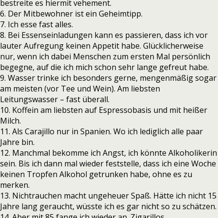
bestreite es hiermit vehement.
6. Der Mitbewohner ist ein Geheimtipp.
7. Ich esse fast alles.
8. Bei Essenseinladungen kann es passieren, dass ich vor
lauter Aufregung keinen Appetit habe. Glücklicherweise
nur, wenn ich dabei Menschen zum ersten Mal persönlich
begegne, auf die ich mich schon sehr lange gefreut habe.
9. Wasser trinke ich besonders gerne, mengenmäßig sogar
am meisten (vor Tee und Wein). Am liebsten
Leitungswasser – fast überall.
10. Koffein am liebsten auf Espressobasis und mit heißer
Milch.
11. Als Carajillo nur in Spanien. Wo ich lediglich alle paar
Jahre bin.
12. Manchmal bekomme ich Angst, ich könnte Alkoholikerin
sein. Bis ich dann mal wieder feststelle, dass ich eine Woche
keinen Tropfen Alkohol getrunken habe, ohne es zu
merken.
13. Nichtrauchen macht ungeheuer Spaß. Hätte ich nicht 15
Jahre lang geraucht, wüsste ich es gar nicht so zu schätzen.
14. Aber mit 85 fange ich wieder an. Zigarillos.