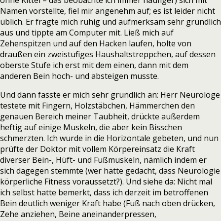
ohne Kittel – das beobachte ich immer häufiger) sich mit
Namen vorstellte, fiel mir angenehm auf; es ist leider nicht
üblich. Er fragte mich ruhig und aufmerksam sehr gründlich
aus und tippte am Computer mit. Ließ mich auf
Zehenspitzen und auf den Hacken laufen, holte von
draußen ein zweistufiges Haushaltstreppchen, auf dessen
oberste Stufe ich erst mit dem einen, dann mit dem
anderen Bein hoch- und absteigen musste.
Und dann fasste er mich sehr gründlich an: Herr Neurologe
testete mit Fingern, Holzstäbchen, Hämmerchen den
genauen Bereich meiner Taubheit, drückte außerdem
heftig auf einige Muskeln, die aber kein Bisschen
schmerzten. Ich wurde in die Horizontale gebeten, und nun
prüfte der Doktor mit vollem Körpereinsatz die Kraft
diverser Bein-, Hüft- und Fußmuskeln, nämlich indem er
sich dagegen stemmte (wer hätte gedacht, dass Neurologie
körperliche Fitness voraussetzt?). Und siehe da: Nicht mal
ich selbst hatte bemerkt, dass ich derzeit im betroffenen
Bein deutlich weniger Kraft habe (Fuß nach oben drücken,
Zehe anziehen, Beine aneinanderpressen,