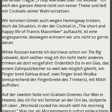
wich den ganzen Abend nicht von seiner Theke und ließ
mir Cocktails seiner Wahl vorsetzen.
Wir könnten Gimlet auch wegen Hemingway trinken,
doch die Situation, in der der Cocktail in „The short and
happy life of Francis Macomber“ auftaucht, ist eine
angespannte, deswegen erinnern wir uns nicht so gerne
daran.
White Russian kannte ich durchaus schon vor
The Big
Lebowski
, doch seither mag ich ihn nicht mehr anderes
trinken als dort vorgeführt: Ordentlich Eis in ein Glas, das
einem Zahnputzbecher so weit wie möglich gleicht, ein
Finger breit Kahlua drauf, zwei Finger breit Wodka
(entsprechend der Fingerbreite des Trinkers), mit Milch
auffüllen.
Auf der zweiten Seite von Graham Greenes
Our Man in
Havana
, das ich für ein Seminar an der Uni las, stolperte
ich über: „Wormold cooled his mouth with his morning
daiquiri.“ Was mir als Morgenmensch sofort einleuchtete.