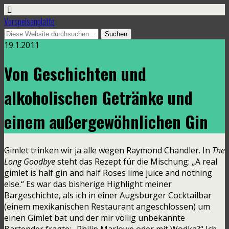
Vorspeisenplatte
19.1.2011
Von Geschichten und
alkoholischen Getränke und
einem außergewöhnlichen Gin
Gimlet trinken wir ja alle wegen Raymond Chandler. In
The
Long Goodbye
steht das Rezept für die Mischung: „A real
gimlet is half gin and half Roses lime juice and nothing
else.“ Es war das bisherige Highlight meiner
Bargeschichte, als ich in einer Augsburger Cocktailbar
(einem mexikanischen Restaurant angeschlossen) um
einen Gimlet bat und der mir völlig unbekannte
Bartender fragte: „Philip Marlowe oder mit Wodka?“ Ich