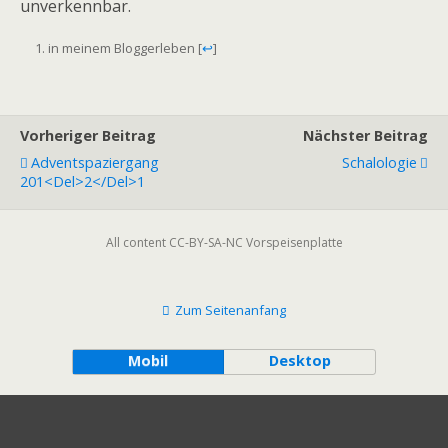
unverkennbar.
in meinem Bloggerleben
[
↩
]
Vorheriger Beitrag
Nächster Beitrag
Adventspaziergang
Schalologie
201<del>2</del>1
All content CC-BY-SA-NC Vorspeisenplatte
Zum Seitenanfang
Mobil
Desktop