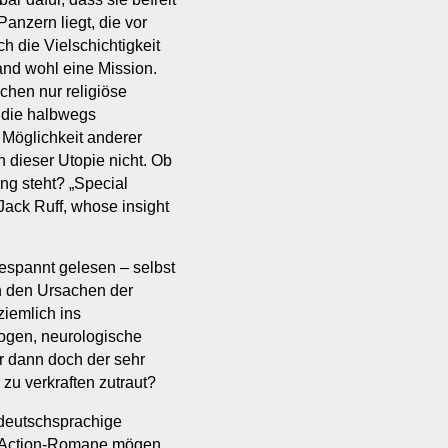
anzern liegt, die vor
h die Vielschichtigkeit
and wohl eine Mission.
uchen nur religiöse
 die halbwegs
 Möglichkeit anderer
n dieser Utopie nicht. Ob
g steht? „Special
Jack Ruff, whose insight
espannt gelesen – selbst
ch den Ursachen der
iemlich ins
rogen, neurologische
 dann doch der sehr
zu verkraften zutraut?
 deutschsprachige
n Action-Romane mögen,