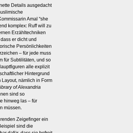
t nette Details ausgedacht
muslimische
n Kommissarin Amal “she
end komplex: Ruff will zu
zernen Erzähltechniken
dass er dicht und
orische Persönlichkeiten
orzeichen – für jede muss
für Subtilitäten, und so
ptfiguren alle explizit
lschaftlicher Hintergrund
m Layout, nämlich in Form
ibrary of Alexandria
enen sind so
e hinweg las – für
en müssen.
renden Zeigefinger ein
ispiel sind die
r dafür, dass sie befreit