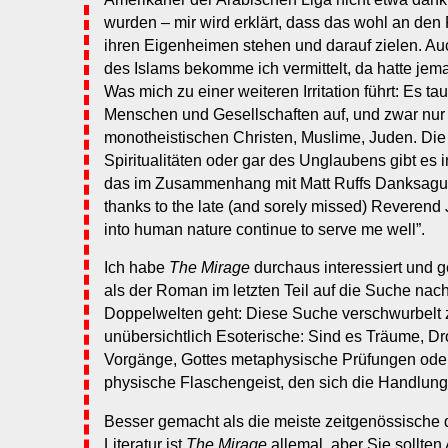
wurden – mir wird erklärt, dass das wohl an den P
ihren Eigenheimen stehen und darauf zielen. Auc
des Islams bekomme ich vermittelt, da hatte jem
Was mich zu einer weiteren Irritation führt: Es ta
Menschen und Gesellschaften auf, und zwar nur
monotheistischen Christen, Muslime, Juden. Die
Spiritualitäten oder gar des Unglaubens gibt es i
das im Zusammenhang mit Matt Ruffs Danksagun
thanks to the late (and sorely missed) Reverend 
into human nature continue to serve me well”.
Ich habe
The Mirage
durchaus interessiert und g
als der Roman im letzten Teil auf die Suche na
Doppelwelten geht: Diese Suche verschwurbelt z
unübersichtlich Esoterische: Sind es Träume, D
Vorgänge, Gottes metaphysische Prüfungen oder
physische Flaschengeist, den sich die Handlung 
Besser gemacht als die meiste zeitgenössische
Literatur ist
The Mirage
allemal, aber Sie sollte