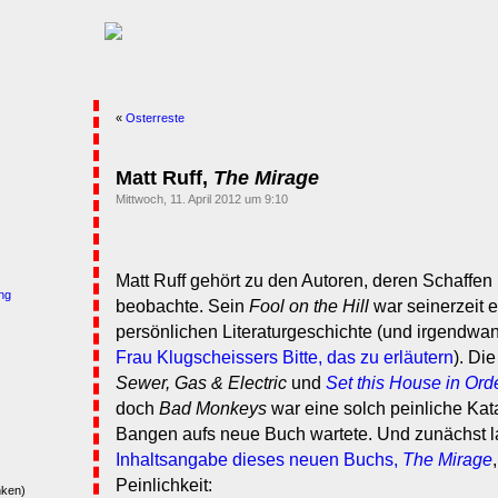
«
Osterreste
Matt Ruff,
The Mirage
Mittwoch, 11. April 2012 um 9:10
Matt Ruff gehört zu den Autoren, deren Schaffe
ng
beobachte. Sein
Fool on the Hill
war seinerzeit e
persönlichen Literaturgeschichte (und irgendwann 
Frau Klugscheissers Bitte, das zu erläutern
). Di
Sewer, Gas & Electric
und
Set this House in Ord
doch
Bad Monkeys
war eine solch peinliche Kata
Bangen aufs neue Buch wartete. Und zunächst l
Inhaltsangabe dieses neuen Buchs,
The Mirage
Peinlichkeit:
nken)