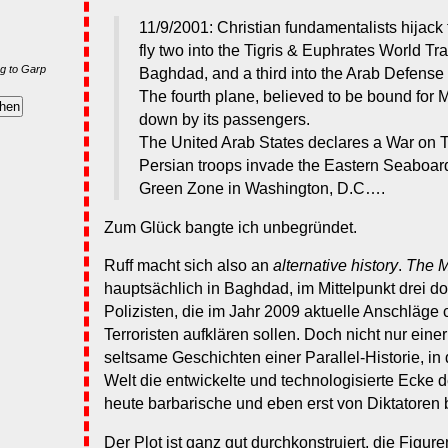
11/9/2001: Christian fundamentalists hijack f
fly two into the Tigris & Euphrates World Tr
g to Garp
Baghdad, and a third into the Arab Defense 
The fourth plane, believed to be bound for 
down by its passengers.
The United Arab States declares a War on T
Persian troops invade the Eastern Seaboard
Green Zone in Washington, D.C….
Zum Glück bangte ich unbegründet.
Ruff macht sich also an
alternative history
.
The M
hauptsächlich in Baghdad, im Mittelpunkt drei dor
Polizisten, die im Jahr 2009 aktuelle Anschläge c
Terroristen aufklären sollen. Doch nicht nur eine
seltsame Geschichten einer Parallel-Historie, in 
Welt die entwickelte und technologisierte Ecke d
heute barbarische und eben erst von Diktatoren 
Der Plot ist ganz gut durchkonstruiert, die Figur