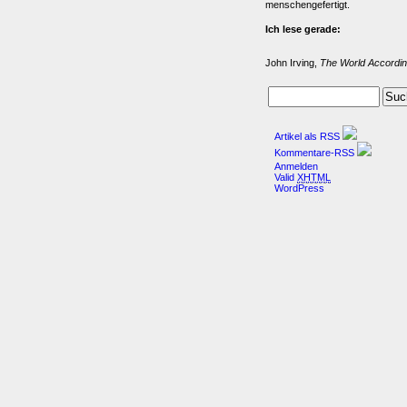
menschengefertigt.
Ich lese gerade:
John Irving,
The World Accordin
Artikel als RSS
Kommentare-RSS
Anmelden
Valid
XHTML
WordPress