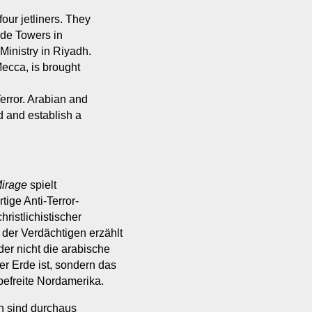
our jetliners. They
ade Towers in
Ministry in Riyadh.
Mecca, is brought
error. Arabian and
 and establish a
irage
spielt
tige Anti-Terror-
hristlichistischer
r der Verdächtigen erzählt
der nicht die arabische
er Erde ist, sondern das
befreite Nordamerika.
en sind durchaus