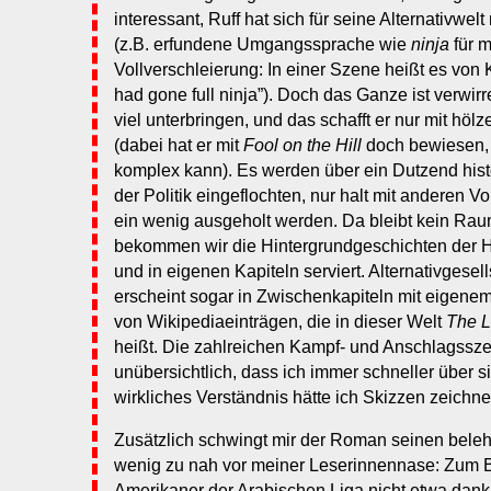
interessant, Ruff hat sich für seine Alternativwel
(z.B. erfundene Umgangssprache wie
ninja
für 
Vollverschleierung: In einer Szene heißt es vo
had gone full ninja”). Doch das Ganze ist verwirr
viel unterbringen, und das schafft er nur mit höl
(dabei hat er mit
Fool on the Hill
doch bewiesen, 
komplex kann). Es werden über ein Dutzend hist
der Politik eingeflochten, nur halt mit anderen V
ein wenig ausgeholt werden. Da bleibt kein Raum 
bekommen wir die Hintergrundgeschichten der Hau
und in eigenen Kapiteln serviert. Alternativgesel
erscheint sogar in Zwischenkapiteln mit eigene
von Wikipediaeinträgen, die in dieser Welt
The L
heißt. Die zahlreichen Kampf- und Anschlagssz
unübersichtlich, dass ich immer schneller über si
wirkliches Verständnis hätte ich Skizzen zeichn
Zusätzlich schwingt mir der Roman seinen beleh
wenig zu nah vor meiner Leserinnennase: Zum Be
Amerikaner der Arabischen Liga nicht etwa dankba