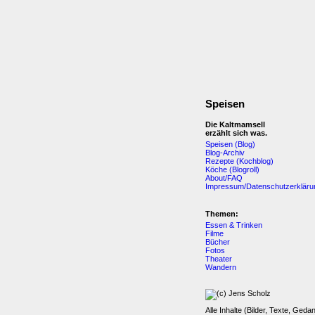
Speisen
Die Kaltmamsell
erzählt sich was.
Speisen (Blog)
Blog-Archiv
Rezepte (Kochblog)
Köche (Blogroll)
About/FAQ
Impressum/Datenschutzerkläru
Themen:
Essen & Trinken
Filme
Bücher
Fotos
Theater
Wandern
Alle Inhalte (Bilder, Texte, Geda