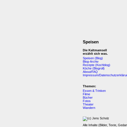
Speisen
Die Kaltmamsell
erzählt sich was.
Speisen (Blog)
Blog-Archiv
Rezepte (Kochblog)
Köche (Blogroll)
About/FAQ
Impressum/Datenschutzerkläru
Themen:
Essen & Trinken
Filme
Bücher
Fotos
Theater
Wandern
Alle Inhalte (Bilder, Texte, Geda