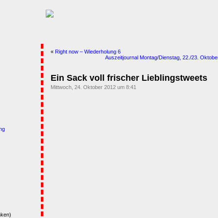
«
Right now – Wiederholung 6
Auszeitjournal Montag/Dienstag, 22./23. Oktober
Ein Sack voll frischer Lieblingstweets
Mittwoch, 24. Oktober 2012 um 8:41
ng
nken)