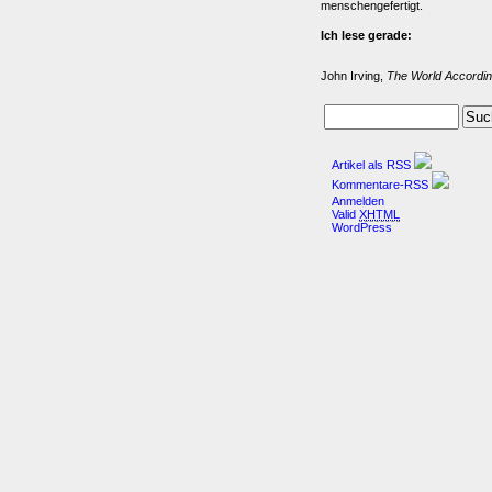
menschengefertigt.
Ich lese gerade:
John Irving,
The World Accordin
Artikel als RSS
Kommentare-RSS
Anmelden
Valid
XHTML
WordPress