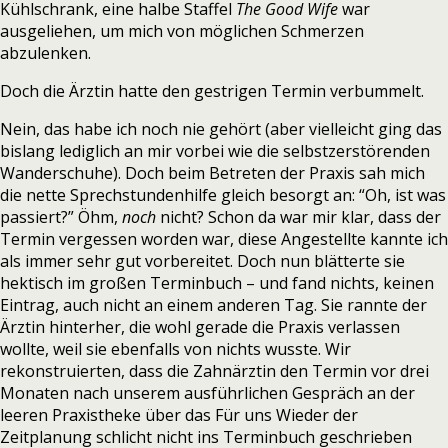
Kühlschrank, eine halbe Staffel
The Good Wife
war
ausgeliehen, um mich von möglichen Schmerzen
abzulenken.
Doch die Ärztin hatte den gestrigen Termin verbummelt.
Nein, das habe ich noch nie gehört (aber vielleicht ging das
bislang lediglich an mir vorbei wie die selbstzerstörenden
Wanderschuhe). Doch beim Betreten der Praxis sah mich
die nette Sprechstundenhilfe gleich besorgt an: “Oh, ist was
passiert?” Öhm,
noch
nicht? Schon da war mir klar, dass der
Termin vergessen worden war, diese Angestellte kannte ich
als immer sehr gut vorbereitet. Doch nun blätterte sie
hektisch im großen Terminbuch – und fand nichts, keinen
Eintrag, auch nicht an einem anderen Tag. Sie rannte der
Ärztin hinterher, die wohl gerade die Praxis verlassen
wollte, weil sie ebenfalls von nichts wusste. Wir
rekonstruierten, dass die Zahnärztin den Termin vor drei
Monaten nach unserem ausführlichen Gespräch an der
leeren Praxistheke über das Für uns Wieder der
Zeitplanung schlicht nicht ins Terminbuch geschrieben