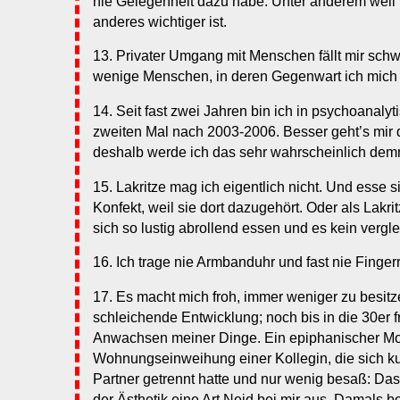
nie Gelegenheit dazu habe. Unter anderem weil m
anderes wichtiger ist.
13. Privater Umgang mit Menschen fällt mir schwe
wenige Menschen, in deren Gegenwart ich mich
14. Seit fast zwei Jahren bin ich in psychoanaly
zweiten Mal nach 2003-2006. Besser geht’s mir d
deshalb werde ich das sehr wahrscheinlich demn
15. Lakritze mag ich eigentlich nicht. Und esse s
Konfekt, weil sie dort dazugehört. Oder als Lakri
sich so lustig abrollend essen und es kein vergl
16. Ich trage nie Armbanduhr und fast nie Finger
17. Es macht mich froh, immer weniger zu besitz
schleichende Entwicklung; noch bis in die 30er 
Anwachsen meiner Dinge. Ein epiphanischer M
Wohnungseinweihung einer Kollegin, die sich ku
Partner getrennt hatte und nur wenig besaß: Das
der Ästhetik eine Art Neid bei mir aus. Damals b