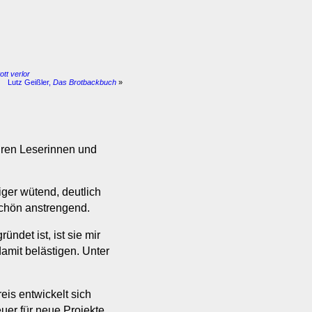
tt verlor
Lutz Geißler,
Das Brotbackbuch
»
hren Leserinnen und
iger wütend, deutlich
schön anstrengend.
ndet ist, ist sie mir
amit belästigen. Unter
eis entwickelt sich
uer für neue Projekte