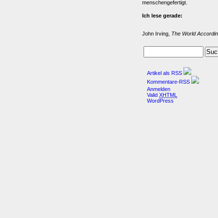
menschengefertigt.
Ich lese gerade:
John Irving,
The World Accordin
Artikel als RSS
Kommentare-RSS
Anmelden
Valid
XHTML
WordPress