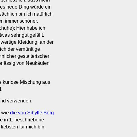
edes neue Ding würde ein
ächlich bin ich natürlich
n immer schöner.
chuhe): Hier habe ich
was sehr gut gefällt.
hwertige Kleidung, an der
ch der vernünftige
nlicher gestalterischer
verlässig von Neukäufen
ne kuriose Mischung aus
l.
n und verwenden.
u wie
die von Sibylle Berg
ie in 1. beschriebene
 liebsten für mich bin.