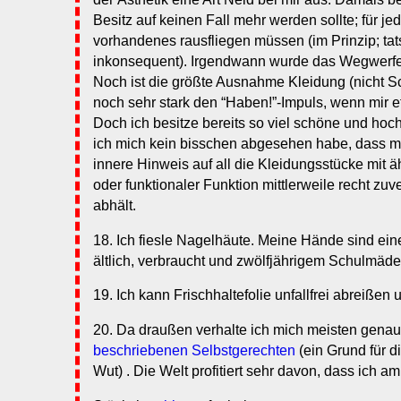
Besitz auf keinen Fall mehr werden sollte; für j
vorhandenes rausfliegen müssen (im Prinzip; tats
inkonsequent). Irgendwann wurde das Wegwerfe
Noch ist die größte Ausnahme Kleidung (nicht S
noch sehr stark den “Haben!”-Impuls, wenn mir et
Doch ich besitze bereits so viel schöne und hoc
ich mich kein bisschen abgesehen habe, dass mi
innere Hinweis auf all die Kleidungsstücke mit äh
oder funktionaler Funktion mittlerweile recht zu
abhält.
18. Ich fiesle Nagelhäute. Meine Hände sind ei
ältlich, verbraucht und zwölfjährigem Schulmäde
19. Ich kann Frischhaltefolie unfallfrei abreiße
20. Da draußen verhalte ich mich meisten gena
beschriebenen Selbstgerechten
(ein Grund für d
Wut) . Die Welt profitiert sehr davon, dass ich am