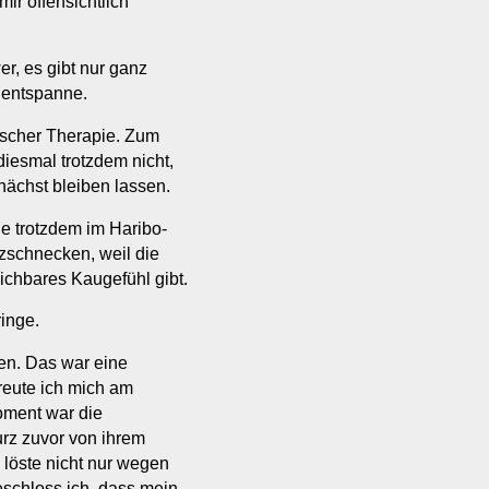
ir offensichtlich
r, es gibt nur ganz
 entspanne.
tischer Therapie. Zum
iesmal trotzdem nicht,
ächst bleiben lassen.
ie trotzdem im Haribo-
tzschnecken, weil die
eichbares Kaugefühl gibt.
ringe.
en. Das war eine
freute ich mich am
oment war die
rz zuvor von ihrem
 löste nicht nur wegen
eschloss ich, dass mein