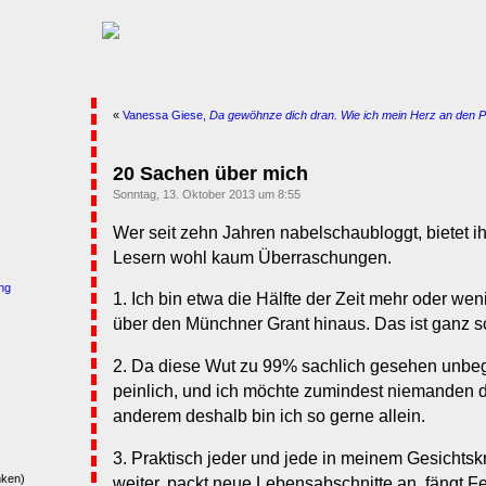
«
Vanessa Giese,
Da gewöhnze dich dran. Wie ich mein Herz an den Po
20 Sachen über mich
Sonntag, 13. Oktober 2013 um 8:55
Wer seit zehn Jahren nabelschaubloggt, bietet i
Lesern wohl kaum Überraschungen.
ng
1. Ich bin etwa die Hälfte der Zeit mehr oder wen
über den Münchner Grant hinaus. Das ist ganz 
2. Da diese Wut zu 99% sachlich gesehen unbegrü
peinlich, und ich möchte zumindest niemanden d
anderem deshalb bin ich so gerne allein.
3. Praktisch jeder und jede in meinem Gesichtskr
nken)
weiter, packt neue Lebensabschnitte an, fängt Fe