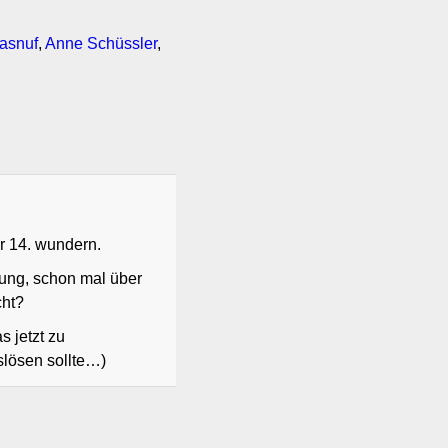
asnuf
,
Anne Schüssler
,
ber 14. wundern.
htung, schon mal über
cht?
 jetzt zu
lösen sollte…)