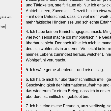
und Tätigkeiten, streift Häute ab. Nur ich entwick
Antrieb, Ideen, Zuversicht. Derzeit bin ich etwa 
– mit dem Unterschied, dass ich viel mehr weiß u
g to Garp
mehr faktische Hindernisse und schlechte Erfahr
4. Ich habe keinen Einrichtungsgeschmack. Mir g
viel (von selbst mache ich mir praktisch nie Ge
überhaupt nicht. Dennoch fühle ich mich in 
deutlich wohler als in anderen. Vielleicht beko
meines Lebens zumindest heraus, welcher Einric
Wohlgefühl verursacht.
5. Ich wäre gerne abenteuer- und reiselustig.
6. Ich halte mich für überdurchschnittlich intelli
Geschwindigkeit der Informationsaufnahme und -
das wiederum für einen Beleg, dass ich in erster 
überdurchschnittlich eingebildet bin.
7. Ich bin eine miese Freundin, unzuverlässig, s