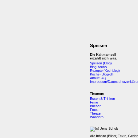
Speisen
Die Kaltmamsell
erzählt sich was.
Speisen (Blog)
Blog-Archiv
Rezepte (Kochblog)
Köche (Blogroll)
About/FAQ
Impressum/Datenschutzerkläru
Themen:
Essen & Trinken
Filme
Bücher
Fotos
Theater
Wandern
Alle Inhalte (Bilder, Texte, Geda