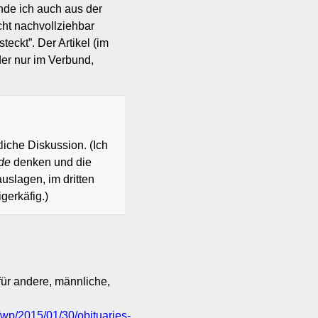
inde ich auch aus der
cht nachvollziehbar
teckt”. Der Artikel (im
der nur im Verbund,
tliche Diskussion. (Ich
ide
denken und die
uslagen, im dritten
gerkäfig.)
für andere, männliche,
wp/2015/01/30/obituaries-