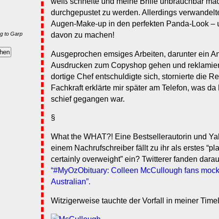
weiß schneite und meine Brille unbrauchbar mac
durchgepustet zu werden. Allerdings verwandelt
Augen-Make-up in den perfekten Panda-Look – u
g to Garp
davon zu machen!
Ausgeprochen emsiges Arbeiten, darunter ein Ang
Ausdrucken zum Copyshop gehen und reklamieren
dortige Chef entschuldigte sich, stornierte die 
Fachkraft erklärte mir später am Telefon, was da
schief gegangen war.
§
What the WHAT?! Eine Bestsellerautorin und Yale
einem Nachrufschreiber fällt zu ihr als erstes “pla
certainly overweight” ein? Twitterer fanden dara
“#MyOzObituary: Colleen McCullough fans mock 
Australian”.
Witzigerweise tauchte der Vorfall in meiner Timel