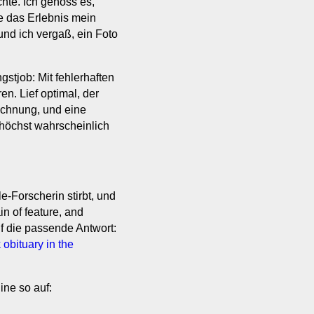
hte. Ich genoss es,
e das Erlebnis mein
nd ich vergaß, ein Foto
stjob: Mit fehlerhaften
. Lief optimal, der
Rechnung, und eine
 höchst wahrscheinlich
-Forscherin stirbt, und
in of feature, and
uf die passende Antwort:
obituary in the
ine so auf: