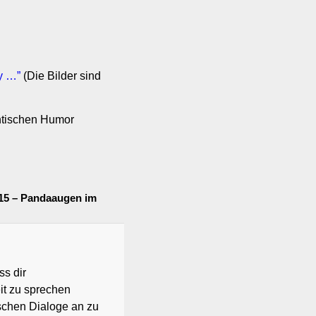
ly …”
(Die Bilder sind
entischen Humor
015 – Pandaaugen im
s dir
it zu sprechen
schen Dialoge an zu