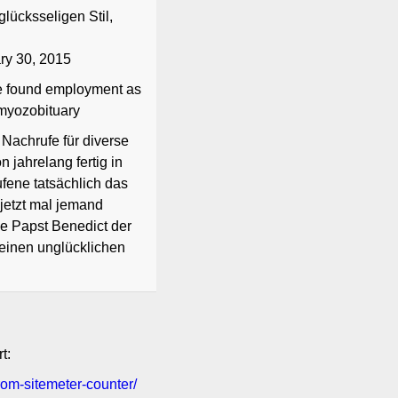
lücksseligen Stil,
ry 30, 2015
he found employment as
#myozobituary
 Nachrufe für diverse
 jahrelang fertig in
fene tatsächlich das
 jetzt mal jemand
e Papst Benedict der
 einen unglücklichen
t:
om-sitemeter-counter/