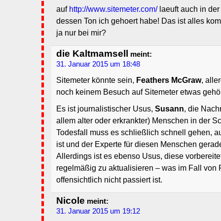
auf
http://www.sitemeter.com/
laeuft auch in de
dessen Ton ich gehoert habe! Das ist alles komis
ja nur bei mir?
die Kaltmamsell
meint:
31. Januar 2015 um 18:48
Sitemeter könnte sein,
Feathers McGraw
, all
noch keinem Besuch auf Sitemeter etwas gehör
Es ist journalistischer Usus,
Susann
, die Nach
allem alter oder erkrankter) Menschen in der 
Todesfall muss es schließlich schnell gehen,
ist und der Experte für diesen Menschen gerade
Allerdings ist es ebenso Usus, diese vorbereit
regelmäßig zu aktualisieren – was im Fall von
offensichtlich nicht passiert ist.
Nicole
meint:
31. Januar 2015 um 19:12