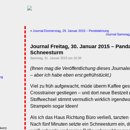
«
Journal Donnerstag, 29. Januar 2015 – Pendelahnung
Journal Samstag,
Journal Freitag, 30. Januar 2015 – Pan
Schneesturm
Samstag, 31. Januar 2015 um 16:38
(Ihnen mag die Veröffentlichung dieses Journal
– aber ich habe eben erst gefrühstückt.)
ng
Viel zu früh aufgewacht, müde überm Kaffee ges
Crosstrainer gestiegen – und dort neue Bestzeit
Stoffwechsel stimmt vermutlich wirklich irgendwa
Strampeln sogar Ideen!
Als ich das Haus Richtung Büro verließ, tanzten
Nach fünf Minuten setzte ein Schneesturm ein, d
nken)