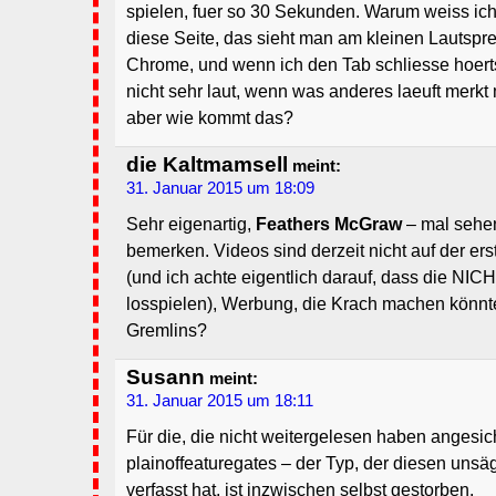
spielen, fuer so 30 Sekunden. Warum weiss ich n
diese Seite, das sieht man am kleinen Lautspr
Chrome, und wenn ich den Tab schliesse hoerts 
nicht sehr laut, wenn was anderes laeuft merkt 
aber wie kommt das?
die Kaltmamsell
meint:
31. Januar 2015 um 18:09
Sehr eigenartig,
Feathers McGraw
– mal sehe
bemerken. Videos sind derzeit nicht auf der er
(und ich achte eigentlich darauf, dass die NIC
losspielen), Werbung, die Krach machen könnte,
Gremlins?
Susann
meint:
31. Januar 2015 um 18:11
Für die, die nicht weitergelesen haben angesic
plainoffeaturegates – der Typ, der diesen unsä
verfasst hat, ist inzwischen selbst gestorben.