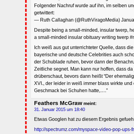
Folgender Nachruf wurde auf ihn, im selben ung
getwittert:
— Ruth Callaghan (@RuthViragoMedia) Janua
Despite being a small-minded, insular twerp, 
a small-minded insular obituary writing twerp 
Ich weiß aus gut unterrichteter Quelle, dass die
bayerische und deutsche Celebrities auch schon
der Schublade ruhen, bevor dann der Benachru
Zeitliche segnet. Man kann nur hoffen, dass da
drüberschaut, bevors dann heißt “Der ehemalig
XVI., der leider in weiß immer blass wirkte und
Geschmack bei Schuhen hatte,….”
Feathers McGraw
meint:
31. Januar 2015 um 18:40
Etwas Googlen hat zu diesem Ergebnis gefuehr
http://spectrumz.com/myspace-video-pop-ups-fr