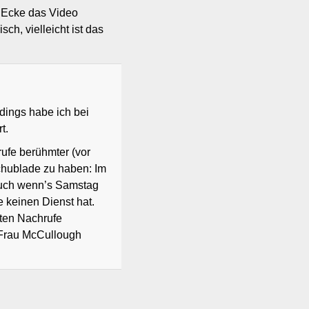
r Ecke das Video
ch, vielleicht ist das
erdings habe ich bei
t.
rufe berühmter (vor
Schublade zu haben: Im
 auch wenn’s Samstag
 keinen Dienst hat.
eten Nachrufe
 Frau McCullough