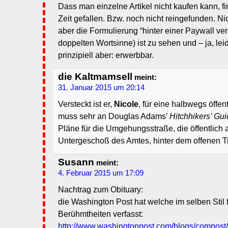
Dass man einzelne Artikel nicht kaufen kann, f
Zeit gefallen. Bzw. noch nicht reingefunden. Ni
aber die Formulierung “hinter einer Paywall vers
doppelten Wortsinne) ist zu sehen und – ja, lei
prinzipiell aber: erwerbbar.
die Kaltmamsell
meint:
31. Januar 2015 um 20:14
Versteckt ist er,
Nicole
, für eine halbwegs öffen
muss sehr an Douglas Adams’
Hitchhikers’ Gu
Pläne für die Umgehungsstraße, die öffentlich a
Untergeschoß des Amtes, hinter dem offenen Ti
Susann
meint:
4. Februar 2015 um 17:09
Nachtrag zum Obituary:
die Washington Post hat welche im selben Stil 
Berühmtheiten verfasst:
http://www.washingtonpost.com/blogs/compost/