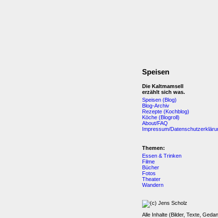
Speisen
Die Kaltmamsell
erzählt sich was.
Speisen (Blog)
Blog-Archiv
Rezepte (Kochblog)
Köche (Blogroll)
About/FAQ
Impressum/Datenschutzerkläru
Themen:
Essen & Trinken
Filme
Bücher
Fotos
Theater
Wandern
Alle Inhalte (Bilder, Texte, Geda