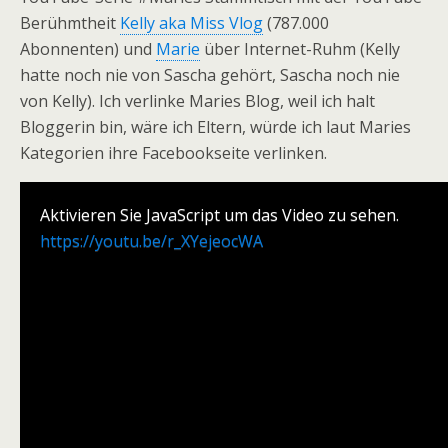
Berühmtheit
Kelly aka Miss Vlog
(787.000
Abonnenten) und
Marie
über Internet-Ruhm (Kelly
hatte noch nie von Sascha gehört, Sascha noch nie
von Kelly). Ich verlinke Maries Blog, weil ich halt
Bloggerin bin, wäre ich Eltern, würde ich laut Maries
Kategorien ihre Facebookseite verlinken.
Aktivieren Sie JavaScript um das Video zu sehen.
https://youtu.be/r_XYejeocWA