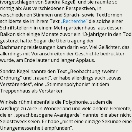
(vorgeschlagen von Sandra Kegel), und sie räumte so
richtig ab: Aus verschiedenen Perspektiven, in
verschiedenen Stimmen und Sprach- sowie Textformen
schilderte sie in ihrem Text
„Recherche“
die solche einer
Schriftstellerin in einem Mehrparteienhaus, aus dessen
Balkon sich einige Monate zuvor ein 13-Jähriger in den Tod
gestürzt hatte. Sogar die Übertragung der
Bachmannpreislesungen kam darin vor. Viel Gelächter, das
allerdings mit Voranschreiten der Geschichte bedrückter
wurde, am Ende lauter und langer Applaus.
Sandra Kegel nannte den Text „Beobachtung zweiter
Ordnung“ und „rasant“, er habe allerdings auch „etwas
Verstörendes“, eine „Stimmenpolyhonie“ mit dem
Treppenhaus als Verstärker.
Winkels rühmt ebenfalls die Polyphonie, zudem die
Ausflüge zu Alice in Wonderland und viele andere Elemente,
die er „sprachbezogene Avantgarde“ nannte, die aber nicht
Selbstzweck seien. Er habe „nicht eine einzige Sekunde eine
Unangemessenheit empfunden“.