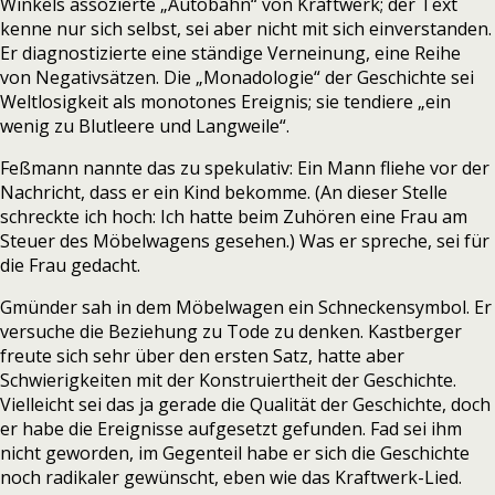
Winkels assozierte „Autobahn“ von Kraftwerk; der Text
kenne nur sich selbst, sei aber nicht mit sich einverstanden.
Er diagnostizierte eine ständige Verneinung, eine Reihe
von Negativsätzen. Die „Monadologie“ der Geschichte sei
Weltlosigkeit als monotones Ereignis; sie tendiere „ein
wenig zu Blutleere und Langweile“.
Feßmann nannte das zu spekulativ: Ein Mann fliehe vor der
Nachricht, dass er ein Kind bekomme. (An dieser Stelle
schreckte ich hoch: Ich hatte beim Zuhören eine Frau am
Steuer des Möbelwagens gesehen.) Was er spreche, sei für
die Frau gedacht.
Gmünder sah in dem Möbelwagen ein Schneckensymbol. Er
versuche die Beziehung zu Tode zu denken. Kastberger
freute sich sehr über den ersten Satz, hatte aber
Schwierigkeiten mit der Konstruiertheit der Geschichte.
Vielleicht sei das ja gerade die Qualität der Geschichte, doch
er habe die Ereignisse aufgesetzt gefunden. Fad sei ihm
nicht geworden, im Gegenteil habe er sich die Geschichte
noch radikaler gewünscht, eben wie das Kraftwerk-Lied.