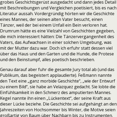
grobes Geschichtsgerüst ausgedacht und dann jedes Detail
mit Beschreibungen und Vergleichen poetisiert, bis es nach
Literatur aussah. Vordergründig hörten wir die Geschichte
eines Mannes, der seinen alten Vater besucht, einen
Tänzer, weil der bei einem Unfall ein Bein verloren hat.
Drumrum hätte es eine Vielzahl von Geschichten gegeben,
die mich interessiert hätten: Die Tänzervergangenheit des
Vaters, das Aufwachsen in einer solchen Umgebung, was
mit der Mutter dazu war. Doch ich erfuhr statt dessen viel
über das Haus und den Garten und die Hunde, die Protese
und den Beinstumpf, alles poetisch beschrieben.
Genau darauf aber fuhr die gesamte Jury total ab (und das
Publikum, das begeistert applaudierte). Feßmann nannte
den Text eine „ganz morbide Geschichte“, „wie der Entwurf
zu einem Bild“, sie habe an Velazquez gedacht. Sie lobte die
Einfühlsamkeit in den Schmerz des amputierten Mannes.
Kegel nannte ihn einen „Lückentext“, der seine Kraft aus
dieser Lücke beziehe. Die Geschichte sei aufgehängt an den
Jahreszeiten von Hochsommer bis Winter, die Motive seien
großartig von Baum über Nachbarn bis zu Instrumenten.