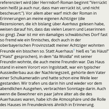
referenziert wird (der Herrndorf-Roman beginnt “Verrückt
sein heißt ja auch nur, dass man verrückt ist, und nicht
bescheuert.”). Vor allem aber warf mich der Roman in
Erinnerungen an meine eigenen Achtziger (die
Rezensionen, die ich bislang über
Auerhaus
gelesen habe,
weisen darauf hin, dass das vielen Lesern und Leserinnen
so ging). Zwar ist mir ein damaliges schwäbisches Dorf fast
so fremd wie ein finnisches, doch auch in der
oberbayerischen Provinzstadt meiner Achtziger wohnten
1
Freunde ein bisschen so. Statt Auerhaus
hieß es “as Häusl”
(“Haisl” gesprochen), in dem “da Woidla” mit seiner
Freundin wohnte, die auch meine Freundin war. Das Haus
stand in einem Vorort von Ingolstadt, war ein typischer
Aussiedlerbau aus der Nachkriegszeit, gehörte dem Vater
einer Schulkameradin und hatte schon eine Weile leer
gestanden. Wir trafen uns darin hin und wieder vor dem
abendlichen Ausgehen, verbrachten Sonntage darin. Auch
wenn die Bewohner ein paar Jahre älter als die des
Auerhauses waren, habe ich die Atmosphäre und die Rolle
des Hauses im Freundeskreis ähnlich in Erinnerung.