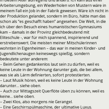
in diesem Alter aufregend und anders. Ich kam aus einer
Arbeiterumgebung, ein Wiederholen von Mustern wäre in
meinem Fall ein Job in der Fabrik gewesen. Wäre ich nicht in
der Produktion gelandet, sondern im Büro, hätte man das
schon als “es geschafft haben” angesehen. Die Welt, in die
ich über den Besuch eines humanistischen Gymnasiums
kam – damals in der Provinz gleichbedeutend mit
Eliteschule -, war für mich spannend, inspirierend und
erstrebenswert. Die meisten meiner Mitschülerinnen
wohnten in Eigenheimen – das war in meinen Kinder- und
Jugendlichenaugen keineswegs spießig, sondern
bedeutete unter anderem:
– Beim Gehen gedankenlos laut sein zu dürfen, weil es
keine Leute in der Wohnung darunter gab, die bei allem,
was sie als Lärm definierten, sofort protestierten.
– Laut Musik hören, weil es keine Leute in der Wohnung
darunter… siehe oben.
– Auch zur Mittagszeit Querflöte üben zu können, weil es
keine… siehe oben.
– Zwei Klos, also morgens nie Gerangel.
– Eine Geschirrspülmaschine, der ultimative Luxus.