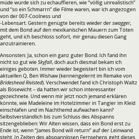
müde wurde sich zu echauffieren, wie “völlig unrealistisch”
und “so ein Schmarrn” die Filme waren, war ich angezogen
von der 007-Coolness und
-Lebensart. Gestern genügte bereits wieder der
swagger
,
mit dem Bond auf den mexikanischen Mauern zum Töten
geht, und ich beschloss sofort, mir genau diesen Gang
anzutrainieren.
Ansonsten: Ja, schon ein ganz guter Bond. Ich fand ihn
nicht so gut wie
Skyfall
, doch auch diesmal bekam ich
einiges geboten. Immer wieder begeistert bin ich vom
aktuellen Q, Ben Wishaw (kennengelernt im Remake von
Brideshead Rivisted
). Verschwendet fand ich Christoph Waltz
als Bösewicht – da hatten wir schon interessanter
gezeichnete. Und wenn mir jetzt noch jemand erklären
könnte, wie Madeleine im Hotelzimmer in Tangier im Kleid
einschlafen und im Nachthemd aufwachen kann?
Selbstverständlich bis zum Schluss des Abspanns
sitzengeblieben: Wir Alten wissen, dass ein Bond erst zu
Ende ist, wenn “James Bond will return” auf der Leinwand
steht. In Zeiten des abspannlosen Fernsehens geht dieses