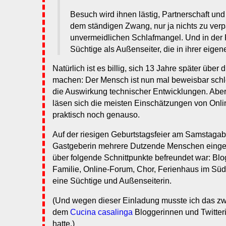
Besuch wird ihnen lästig, Partnerschaft und
dem ständigen Zwang, nur ja nichts zu ver
unvermeidlichen Schlafmangel. Und in der F
Süchtige als Außenseiter, die in ihrer eigen
Natürlich ist es billig, sich 13 Jahre später über
machen: Der Mensch ist nun mal beweisbar schl
die Auswirkung technischer Entwicklungen. Aber
läsen sich die meisten Einschätzungen von Onli
praktisch noch genauso.
Auf der riesigen Geburtstagsfeier am Samstagab
Gastgeberin mehrere Dutzende Menschen eingel
über folgende Schnittpunkte befreundet war: Bl
Familie, Online-Forum, Chor, Ferienhaus im Süde
eine Süchtige und Außenseiterin.
(Und wegen dieser Einladung musste ich das z
dem
Cucina casalinga
Bloggerinnen und Twitte
hatte.)