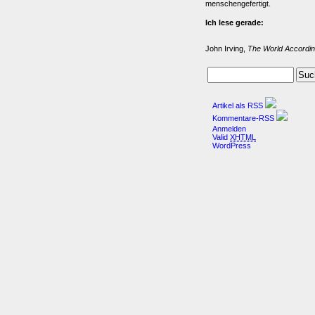
menschengefertigt.
Ich lese gerade:
John Irving,
The World Accordin
Artikel als RSS
Kommentare-RSS
Anmelden
Valid
XHTML
WordPress