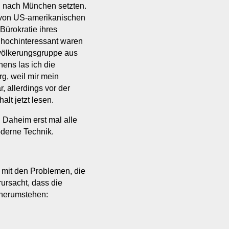
CE nach München setzten.
 von US-amerikanischen
Bürokratie ihres
 hochinteressant waren
völkerungsgruppe aus
ens las ich die
g, weil mir mein
, allerdings vor der
lt jetzt lesen.
. Daheim erst mal alle
oderne Technik.
 mit den Problemen, die
rursacht, dass die
 herumstehen: