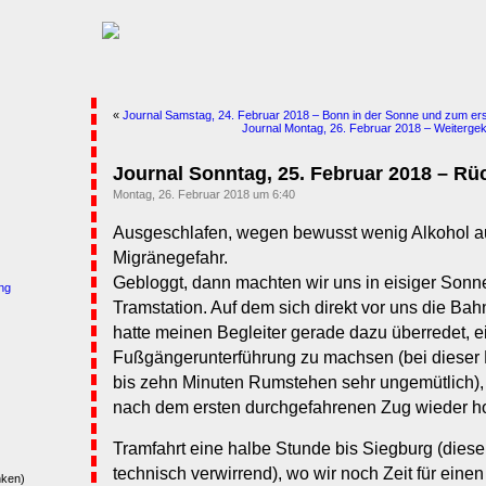
«
Journal Samstag, 24. Februar 2018 – Bonn in der Sonne und zum ers
Journal Montag, 26. Februar 2018 – Weitergekl
Journal Sonntag, 25. Februar 2018 – Rü
Montag, 26. Februar 2018 um 6:40
Ausgeschlafen, wegen bewusst wenig Alkohol a
Migränegefahr.
Gebloggt, dann machten wir uns in eisiger Sonn
ng
Tramstation. Auf dem sich direkt vor uns die Bah
hatte meinen Begleiter gerade dazu überredet,
Fußgängerunterführung zu machsen (bei dieser K
bis zehn Minuten Rumstehen sehr ungemütlich), 
nach dem ersten durchgefahrenen Zug wieder h
Tramfahrt eine halbe Stunde bis Siegburg (diese 
technisch verwirrend), wo wir noch Zeit für eine
nken)