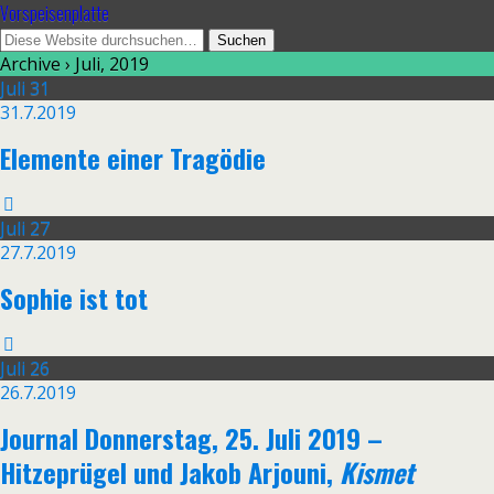
Vorspeisenplatte
Archive › Juli, 2019
Juli
31
31.7.2019
Elemente einer Tragödie
Juli
27
27.7.2019
Sophie ist tot
Juli
26
26.7.2019
Journal Donnerstag, 25. Juli 2019 –
Hitzeprügel und Jakob Arjouni,
Kismet