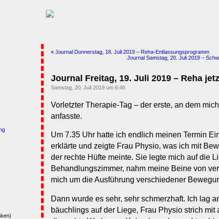
«
Journal Donnerstag, 18. Juli 2019 – Reha-Entlassungsprogramm
Journal Samstag, 20. Juli 2019 – Sch
Journal Freitag, 19. Juli 2019 – Reha je
Samstag, 20. Juli 2019 um 6:46
Vorletzter Therapie-Tag – der erste, an dem mic
anfasste.
ng
Um 7.35 Uhr hatte ich endlich meinen Termin Ein
erklärte und zeigte Frau Physio, was ich mit 
der rechte Hüfte meinte. Sie legte mich auf die L
Behandlungszimmer, nahm meine Beine von vers
mich um die Ausführung verschiedener Bewegu
Dann wurde es sehr, sehr schmerzhaft. Ich lag
bäuchlings auf der Liege, Frau Physio strich mit a
nken)