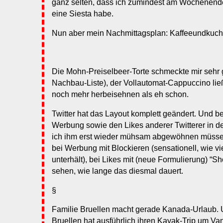
ganz selten, dass ich zumindest am Wochenende
eine Siesta habe.
Nun aber mein Nachmittagsplan: Kaffeeundkuc
Die Mohn-Preiselbeer-Torte schmeckte mir sehr g
Nachbau-Liste), der Vollautomat-Cappuccino li
noch mehr herbeisehnen als eh schon.
Twitter hat das Layout komplett geändert. Und be
Werbung sowie den Likes anderer Twitterer in d
ich ihm erst wieder mühsam abgewöhnen müssen
bei Werbung mit Blockieren (sensationell, wie 
unterhält), bei Likes mit (neue Formulierung) “S
sehen, wie lange das diesmal dauert.
§
Familie Bruellen macht gerade Kanada-Urlaub. 
Bruellen hat ausführlich ihren Kayak-Trip um Va