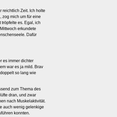
ichtlich Zeit. Ich holte
, zog mich um für eine
tröpfelte es. Egal, ich
m Mittwoch erkundete
enschenseele. Dafür
r es immer dichter
udem war es ja mild. Brav
doppelt so lang wie
assend zum Thema des
üfte dran, und zwar
nen nach Muskelaktivität.
lfe auch wenig gelenkige
führen konnten.