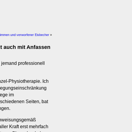
wimmen und verworfener Eisbecher
»
tzt auch mit Anfassen
h jemand professionell
zel-Physiotherapie. Ich
Bewegungseinschränkung
iege im
chiedenen Seiten, bat
ngen.
 anweisungsgemäß
ller Kraft erst mehrfach