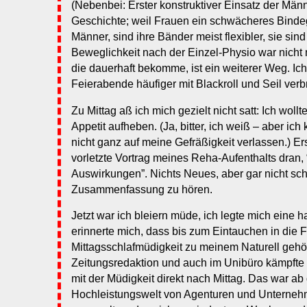
(Nebenbei: Erster konstruktiver Einsatz der Män
Geschichte; weil Frauen ein schwächeres Bind
Männer, sind ihre Bänder meist flexibler, sie sind
Beweglichkeit nach der Einzel-Physio war nicht m
die dauerhaft bekomme, ist ein weiterer Weg. I
Feierabende häufiger mit Blackroll und Seil ver
Zu Mittag aß ich mich gezielt nicht satt: Ich woll
Appetit aufheben. (Ja, bitter, ich weiß – aber i
nicht ganz auf meine Gefräßigkeit verlassen.) Er
vorletzte Vortrag meines Reha-Aufenthalts dran,
Auswirkungen”. Nichts Neues, aber gar nicht sch
Zusammenfassung zu hören.
Jetzt war ich bleiern müde, ich legte mich eine 
erinnerte mich, dass bis zum Eintauchen in die F
Mittagsschlafmüdigkeit zu meinem Naturell gehör
Zeitungsredaktion und auch im Unibüro kämpfte i
mit der Müdigkeit direkt nach Mittag. Das war a
Hochleistungswelt von Agenturen und Unternehm