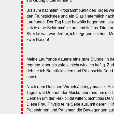
zur Übung bitten können.
Bis zum nächsten Programmpunkt des Tages war re
den Frühstückstee und ein Glas Hafermilch nach
Laufrunde. Der Tag hatte bewölkt begonnen, jetzt 
setzte eine Schirmmütze auf und lief los. Die a
Strecke war wunderbar, ich begegnete keiner M
zwei Hasen!
Meine Laufrunde dauerte eine gute Stunde, in de
regnete, aber bis zuletzt nicht wirklich heftig. Z
dehnte ich Beinrückseiten und Po anschließend 
sonst.
Nach dem Duschen Wirbelsäulengymnastik. P
Tages war Dehnen der Muskulatur rund um die H
Dehnen um der Flexibilität willen, nicht das Deh
Diese Frau Physio teilte Seile aus, mit deren Hi
Patientinnen und Patienten die Bewegungen aus