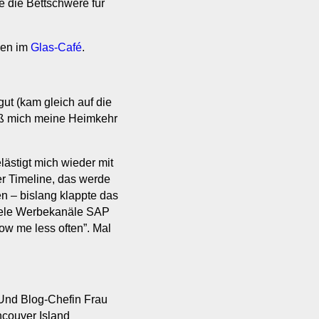
 die Bettschwere für
hen im
Glas-Café
.
ut (kam gleich auf die
eß mich meine Heimkehr
lästigt mich wieder mit
er Timeline, das werde
 – bislang klappte das
viele Werbekanäle SAP
how me less often”. Mal
Und Blog-Chefin Frau
ncouver Island