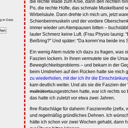
die rechte Wade zum Knie, dann den rechten hi
Po, die rechte Hüfte, das schmale Muskelband se
Wirbelsäule. Dann drehte ich mich um, jetzt war
g to Garp
Schienbeinmuskeln und der vordere Oberschenke
immer wieder um Atempausen bitten – buchstäbl
lauter Schmerz keine Luft. (Frau Physio launig:
Beißring?” Und später: “Da komm’ma beide ins S
Ein wenig Atem nutzte ich dazu zu fragen, was sie
Faszien lockern. In ihnen vermutete sie die Urs
Beweglichkeitsproblems – und bekam in der Ge
beim Umdrehen auf den Rücken hatte sie mich 
zu wiederholen, mit der ich ihr die Einschränkung
kam deutlich weiter. Und als sie die Faszien der
malträtiert
ausgestrichen hatte, war ich rechts so
das hatte ich zuletzt vor etwa zwei Jahren.
Ihre Ratschläge für daheim: Faszienrolle (zefix, 
und regelmäßig gründliches Dehnen. Ich wünsc
hätte ich schon vor zwei Wochen gehabt, dann h