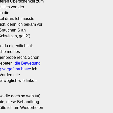
nteren Oberschenkel zum
itlich von der
en die
l dran. Ich musste
ich, denn ich bekam vor
 “Brauchen’S an
chwitzen, gell?”)
 da eigentlich tat:
ache meines
genprobe recht. Schon
gebeten,
die Bewegung
 vorgeführt hatte
: Ich
 Vorderseite
 beweglich wie links –
wo die doch so weh tut)
hte, diese Behandlung
ätte ich um Wiederholen