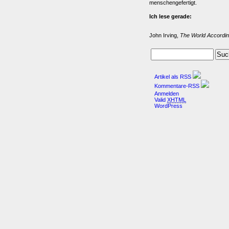
menschengefertigt.
Ich lese gerade:
John Irving,
The World Accordin
Artikel als RSS
Kommentare-RSS
Anmelden
Valid
XHTML
WordPress