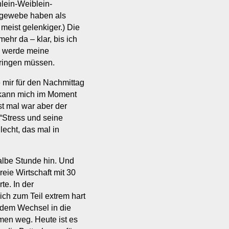
nlein-Weiblein-
egewebe haben als
 meist gelenkiger.) Die
ehr da – klar, bis ich
ch werde meine
bringen müssen.
te mir für den Nachmittag
ch kann mich im Moment
st mal war aber der
 “Stress und seine
lecht, das mal in
halbe Stunde hin. Und
reie Wirtschaft mit 30
te. In der
ch zum Teil extrem hart
b dem Wechsel in die
en weg. Heute ist es