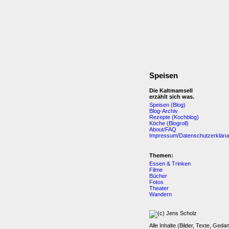
Speisen
Die Kaltmamsell
erzählt sich was.
Speisen (Blog)
Blog-Archiv
Rezepte (Kochblog)
Köche (Blogroll)
About/FAQ
Impressum/Datenschutzerkläru
Themen:
Essen & Trinken
Filme
Bücher
Fotos
Theater
Wandern
Alle Inhalte (Bilder, Texte, Geda