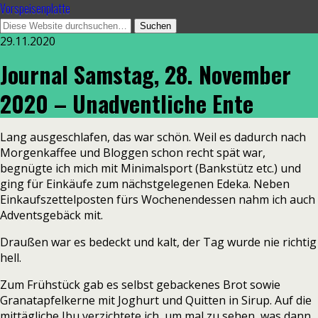
Vorspeisenplatte
29.11.2020
Journal Samstag, 28. November
2020 – Unadventliche Ente
Lang ausgeschlafen, das war schön. Weil es dadurch nach
Morgenkaffee und Bloggen schon recht spät war,
begnügte ich mich mit Minimalsport (Bankstütz etc.) und
ging für Einkäufe zum nächstgelegenen Edeka. Neben
Einkaufszettelposten fürs Wochenendessen nahm ich auch
Adventsgebäck mit.
Draußen war es bedeckt und kalt, der Tag wurde nie richtig
hell.
Zum Frühstück gab es selbst gebackenes Brot sowie
Granatapfelkerne mit Joghurt und Quitten in Sirup. Auf die
mittägliche Ibu verzichtete ich, um mal zu sehen, was dann