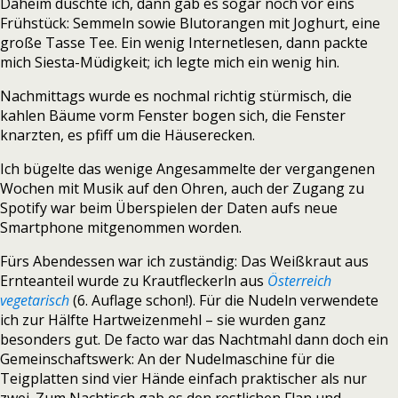
Daheim duschte ich, dann gab es sogar noch vor eins
Frühstück: Semmeln sowie Blutorangen mit Joghurt, eine
große Tasse Tee. Ein wenig Internetlesen, dann packte
mich Siesta-Müdigkeit; ich legte mich ein wenig hin.
Nachmittags wurde es nochmal richtig stürmisch, die
kahlen Bäume vorm Fenster bogen sich, die Fenster
knarzten, es pfiff um die Häuserecken.
Ich bügelte das wenige Angesammelte der vergangenen
Wochen mit Musik auf den Ohren, auch der Zugang zu
Spotify war beim Überspielen der Daten aufs neue
Smartphone mitgenommen worden.
Fürs Abendessen war ich zuständig: Das Weißkraut aus
Ernteanteil wurde zu Krautfleckerln aus
Österreich
vegetarisch
(6. Auflage schon!). Für die Nudeln verwendete
ich zur Hälfte Hartweizenmehl – sie wurden ganz
besonders gut. De facto war das Nachtmahl dann doch ein
Gemeinschaftswerk: An der Nudelmaschine für die
Teigplatten sind vier Hände einfach praktischer als nur