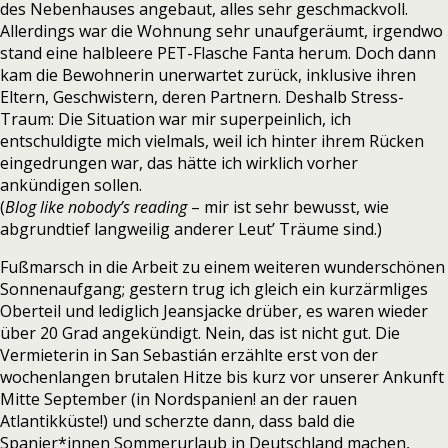
des Nebenhauses angebaut, alles sehr geschmackvoll.
Allerdings war die Wohnung sehr unaufgeräumt, irgendwo
stand eine halbleere PET-Flasche Fanta herum. Doch dann
kam die Bewohnerin unerwartet zurück, inklusive ihren
Eltern, Geschwistern, deren Partnern. Deshalb Stress-
Traum: Die Situation war mir superpeinlich, ich
entschuldigte mich vielmals, weil ich hinter ihrem Rücken
eingedrungen war, das hätte ich wirklich vorher
ankündigen sollen.
(
Blog like nobody’s reading
– mir ist sehr bewusst, wie
abgrundtief langweilig anderer Leut’ Träume sind.)
Fußmarsch in die Arbeit zu einem weiteren wunderschönen
Sonnenaufgang; gestern trug ich gleich ein kurzärmliges
Oberteil und lediglich Jeansjacke drüber, es waren wieder
über 20 Grad angekündigt. Nein, das ist nicht gut. Die
Vermieterin in San Sebastián erzählte erst von der
wochenlangen brutalen Hitze bis kurz vor unserer Ankunft
Mitte September (in Nordspanien! an der rauen
Atlantikküste!) und scherzte dann, dass bald die
Spanier*innen Sommerurlaub in Deutschland machen,