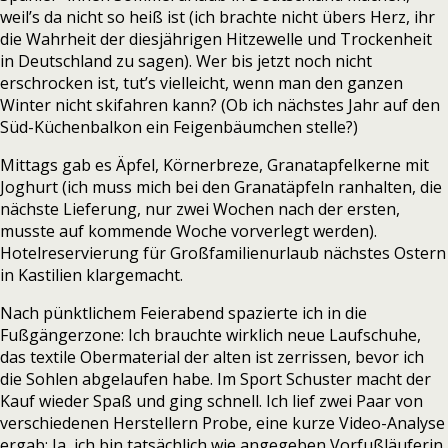
weil’s da nicht so heiß ist (ich brachte nicht übers Herz, ihr
die Wahrheit der diesjährigen Hitzewelle und Trockenheit
in Deutschland zu sagen). Wer bis jetzt noch nicht
erschrocken ist, tut’s vielleicht, wenn man den ganzen
Winter nicht skifahren kann? (Ob ich nächstes Jahr auf den
Süd-Küchenbalkon ein Feigenbäumchen stelle?)
Mittags gab es Äpfel, Körnerbreze, Granatapfelkerne mit
Joghurt (ich muss mich bei den Granatäpfeln ranhalten, die
nächste Lieferung, nur zwei Wochen nach der ersten,
musste auf kommende Woche vorverlegt werden).
Hotelreservierung für Großfamilienurlaub nächstes Ostern
in Kastilien klargemacht.
Nach pünktlichem Feierabend spazierte ich in die
Fußgängerzone: Ich brauchte wirklich neue Laufschuhe,
das textile Obermaterial der alten ist zerrissen, bevor ich
die Sohlen abgelaufen habe. Im Sport Schuster macht der
Kauf wieder Spaß und ging schnell. Ich lief zwei Paar von
verschiedenen Herstellern Probe, eine kurze Video-Analyse
ergab: Ja, ich bin tatsächlich wie angegeben Vorfußläuferin