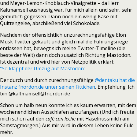
und Meyer-Lemon-Knoblauch-Vinaigrette – da Herr
Kaltmamsell aushäusig war, für mich allein und sehr, sehr
gemütlich gegessen. Dann noch ein wenig Käse mit
Quittengelee, abschließend viel Schokolade.
Nachdem der offensichtlich unzurechnungsfähige Elon
Musk Twitter gekauft und gleich mal die Führungsriege
entlassen hat, bewegt sich meine Twitter-Timeline (die
beste der Welt) dann doch zusätzlich Richtung Mastodon.
Ist dezentral und wird hier von Netzpolitik erklärt:
“So klappt der Umzug auf Mastodon”.
Der durch und durch zurechnungsfähige
@dentaku hat die
Instanz fnordon.de unter seinen Fittichen
, Empfehlung. Ich
bin @kaltmamsell@fnordon.de
Schon um halb neun konnte ich es kaum erwarten, mit dem
wochenendlichen Ausschlafen anzufangen. (Und ich freute
mich schon auf den
café con leche
mit Haselnussmilch am
Samstagmorgen.) Aus mir wird in diesem Leben keine Eule
mehr.