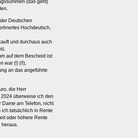
ngssummen (das geht)
den.
t der Deutschen
erlinertes Hochdeutsch,
kauft und durchaus auch
st,
um auf dem Bescheid ist:
war (!) (!!),
ung an das angeführte
ro, die Herr
e, 2024 überweise ich den
er Dame am Telefon, nicht
ich tatsächlich in Rente
eit oder höhere Rente
n heraus.