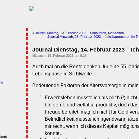
«
Journal Montag, 13. Februar 2023 – Schnupfen, Menschen
Journal Mittwoch, 15. Februar 2023 – #Lindwurmessen im Tr
Journal Dienstag, 14. Februar 2023 – Ic
Mittwoch, 15. Februar 2023 um 6:28
Auch mal an die Rente denken, für eine 55-jährig
Lebensphase in Sichtweite.
ng
Bedeutende Faktoren der Altersvorsorge in mein
Erwerbsleben musste ich als mich (!) nicht 
bin gerne und vielfältig produktiv, doch da
Freude bereitet, mag ich nicht für Geld ver
Befindlichkeit musste ich irgendwann akzep
mir recht, wenn ich dieses Kapitel möglich
könnte.
nken)