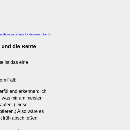
aditionswirtshaus Lindwurmstüberl
»
h und die Rente
e ist das eine
em Fall:
erfüllend erkennen: Ich
s, was mir am meisten
kaufen. (Diese
tieren.) Also wäre es
st früh abschließen