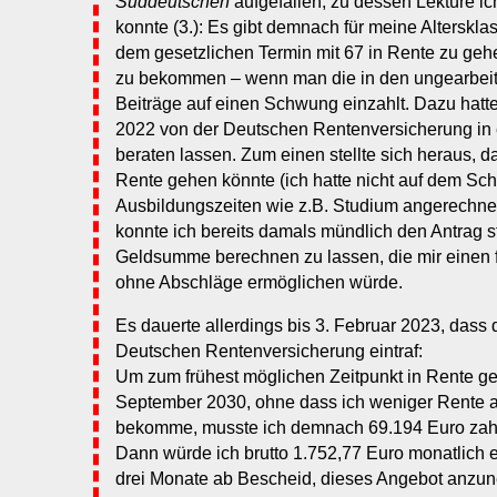
Süddeutschen
aufgefallen, zu dessen Lektüre ic
konnte (3.): Es gibt demnach für meine Altersklas
dem gesetzlichen Termin mit 67 in Rente zu ge
zu bekommen – wenn man die in den ungearbeit
Beiträge auf einen Schwung einzahlt. Dazu hatt
2022 von der Deutschen Rentenversicherung in
beraten lassen. Zum einen stellte sich heraus, da
Rente gehen könnte (ich hatte nicht auf dem Sch
Ausbildungszeiten wie z.B. Studium angerechn
konnte ich bereits damals mündlich den Antrag s
Geldsumme berechnen zu lassen, die mir einen f
ohne Abschläge ermöglichen würde.
Es dauerte allerdings bis 3. Februar 2023, dass 
Deutschen Rentenversicherung eintraf:
Um zum frühest möglichen Zeitpunkt in Rente g
September 2030, ohne dass ich weniger Rente al
bekomme, musste ich demnach 69.194 Euro zah
Dann würde ich brutto 1.752,77 Euro monatlich 
drei Monate ab Bescheid, dieses Angebot anzu