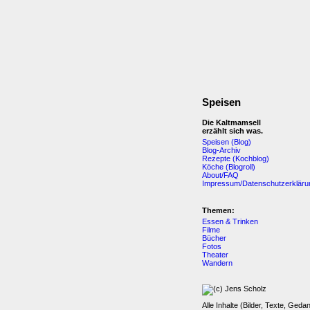
Speisen
Die Kaltmamsell
erzählt sich was.
Speisen (Blog)
Blog-Archiv
Rezepte (Kochblog)
Köche (Blogroll)
About/FAQ
Impressum/Datenschutzerkläru
Themen:
Essen & Trinken
Filme
Bücher
Fotos
Theater
Wandern
Alle Inhalte (Bilder, Texte, Geda