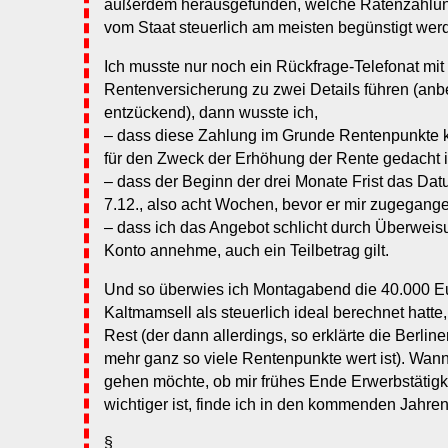
außerdem herausgefunden, welche Ratenzahlu
vom Staat steuerlich am meisten begünstigt wer
Ich musste nur noch ein Rückfrage-Telefonat mi
Rentenversicherung zu zwei Details führen (anb
entzückend), dann wusste ich,
– dass diese Zahlung im Grunde Rentenpunkte 
für den Zweck der Erhöhung der Rente gedacht i
– dass der Beginn der drei Monate Frist das Dat
7.12., also acht Wochen, bevor er mir zugegangen 
– dass ich das Angebot schlicht durch Überweis
Konto annehme, auch ein Teilbetrag gilt.
Und so überwies ich Montagabend die 40.000 Eu
Kaltmamsell als steuerlich ideal berechnet hatt
Rest (der dann allerdings, so erklärte die Berlin
mehr ganz so viele Rentenpunkte wert ist). Wann 
gehen möchte, ob mir frühes Ende Erwerbstätigk
wichtiger ist, finde ich in den kommenden Jahre
§