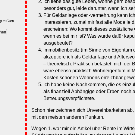
Ich liebe das gute Leben, wohne gern bes
besonders gut, leide darunter, wenn ich se
Für Geldanlage oder -vermehrung kann ich 
g to Garp
interessieren, zumal mir fast alle Modelle 
erscheinen: Wo kommt dieses zusätzliche G
wenn es bei mir ist? Was wurde dafür kapu
ausgebeutet?
Immobilienbesitz (im Sinne von Eigentum
akzeptiere ich als Geldanlage und Altersvo
– theoretisch: Praktisch belastet mich der
wäre ebenso praktisch Wohneigentum in M
Kosten schönen Wohnens erreichbar gewe
Ich habe keine Nachkommen, die es einzuka
als finanziell Abhängige oder Erben noch 
Betreuungsverpflichtete.
Schon hier zeichnen sich Unvereinbarkeiten ab, v
mit den meisten anderen Punkten.
Wegen 1. war mir ein Artikel über Rente im Wirtsc