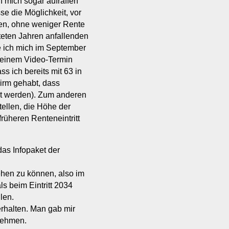
h mich sogar aufraffen
se die Möglichkeit, vor
hen, ohne weniger Rente
eten Jahren anfallenden
e ich mich im September
 einem Video-Termin
ss ich bereits mit 63 in
irm gehabt, dass
et werden). Zum anderen
tellen, die Höhe der
rüheren Renteneintritt
das Infopaket der
ehen zu können, also im
s beim Eintritt 2034
len.
erhalten. Man gab mir
nehmen.