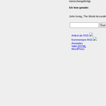
menschengefertigt.
Ich lese gerade:
John Irving,
The World Accordin
Artikel als RSS
Kommentare-RSS
Anmelden
Valid
XHTML
WordPress