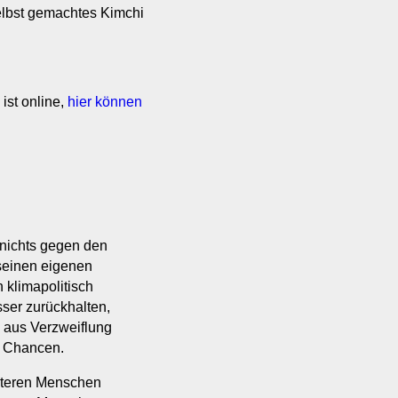
elbst gemachtes Kimchi
ist online,
hier können
 nichts gegen den
seinen eigenen
 klimapolitisch
esser zurückhalten,
h aus Verzweiflung
e Chancen.
älteren Menschen