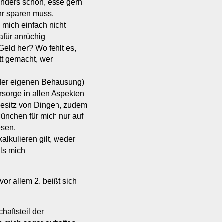
onders schön, esse gern
hr sparen muss.
mich einfach nicht
dafür anrüchig
eld her? Wo fehlt es,
tt gemacht, wer
 der eigenen Behausung)
rsorge in allen Aspekten
 Besitz von Dingen, zudem
ünchen für mich nur auf
sen.
lkulieren gilt, weder
als mich
or allem 2. beißt sich
haftsteil der