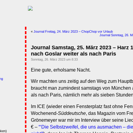
«
Journal Freitag, 24. März 2023 – ChopChop vor Urlaub
Journal Sonntag, 26. Mä
Journal Samstag, 25. März 2023 – Harz 1
nach Goslar weiter als nach Paris
Sonntag, 26. März 2023 um 8:33
Eine gute, erholsame Nacht.
ng
Wir machten uns zeitig auf den Weg zum Haupt
braucht man zumindest samstags von München a
als nach Paris, nämlich mehr als sieben Stunden
Im ICE (wieder einen Fensterplatz fast ohne Fenst
Wochenend-
Süddeutsche
, das Magazin vom Fre
Grönemeyer war mir im Interview über seine Lie
€ –
“‘Die Selbstzweifel, die uns ausmachen – di
nken)