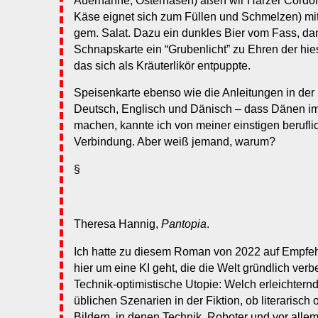
Auerhähne, Osterhasen) aßen wir Harzer Cordon 
Käse eignet sich zum Füllen und Schmelzen) mi
gem. Salat. Dazu ein dunkles Bier vom Fass, da
Schnapskarte ein “Grubenlicht” zu Ehren der hie
das sich als Kräuterlikör entpuppte.
Speisenkarte ebenso wie die Anleitungen in de
Deutsch, Englisch und Dänisch – dass Dänen im
machen, kannte ich von meiner einstigen beruf
Verbindung. Aber weiß jemand, warum?
§
Theresa Hannig,
Pantopia
.
Ich hatte zu diesem Roman von 2022 auf Empfehl
hier um eine KI geht, die die Welt gründlich verb
Technik-optimistische Utopie: Welch erleichternd
üblichen Szenarien in der Fiktion, ob literarisch
Bildern, in denen Technik, Roboter und vor allem 