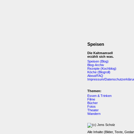
Speisen
Die Kaltmamsell
erzählt sich was.
Speisen (Blog)
Blog-Archiv
Rezepte (Kochblog)
Köche (Blogroll)
About/FAQ
Impressum/Datenschutzerkläru
Themen:
Essen & Trinken
Filme
Bücher
Fotos
Theater
Wandern
Alle Inhalte (Bilder, Texte, Geda