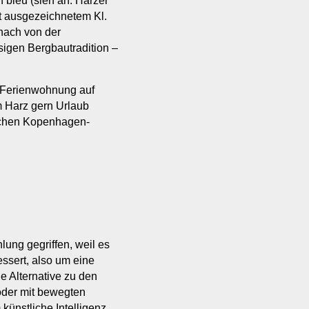
bleu (sieh an: Harzer
t ausgezeichnetem Kl.
nach von der
sigen Bergbautradition –
r Ferienwohnung auf
 Harz gern Urlaub
lichen Kopenhagen-
ung gegriffen, weil es
essert, also um eine
e Alternative zu den
 oder mit bewegten
künstliche Intelligenz