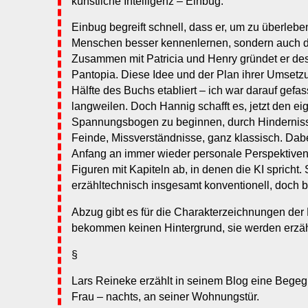
künstliche Intelligenz – Einbug.
Einbug begreift schnell, dass er, um zu überleben
Menschen besser kennenlernen, sondern auch d
Zusammen mit Patricia und Henry gründet er des
Pantopia. Diese Idee und der Plan ihrer Umsetz
Hälfte des Buchs etabliert – ich war darauf gefass
langweilen. Doch Hannig schafft es, jetzt den ei
Spannungsbogen zu beginnen, durch Hinderniss
Feinde, Missverständnisse, ganz klassisch. Dab
Anfang an immer wieder personale Perspektive
Figuren mit Kapiteln ab, in denen die KI spricht.
erzähltechnisch insgesamt konventionell, doch be
Abzug gibt es für die Charakterzeichnungen der 
bekommen keinen Hintergrund, sie werden erzählt
§
Lars Reineke erzählt in seinem Blog eine Begeg
Frau – nachts, an seiner Wohnungstür.