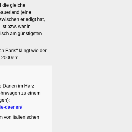
 die gleiche
Sauerland (eine
wischen erledigt hat,
ist bzw. war in
isch am günstigsten
h Paris“ klingt wie der
n 2000ern.
ie Dänen im Harz
Wohnwagen zu einem
gen):
ie-daenen/
m von italienischen