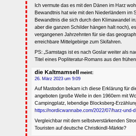
Ich vermute das es mit den Dänen im Harz wohl
Bewandtnis hat wie mit den Niederländern im 
Bewandtnis die sich durch den Klimawandel inz
aber die ganzen Schilder hängen halt noch), es 
vergangenen Jahrzehnten für sie das geograph
erreichbare Mittelgebirge zum Skifahren.
PS: „Samstags ist es nach Goslar weiter als nac
Titel eines Popliteratur-Romans aus den frühe
die Kaltmamsell
meint:
26. März 2023 um 9:09
Auf Mastodon bekam ich diese Erklärung für d
angeboten (große Welle in den 1960ern mit 
Campingplatz, lebendige Blocksberg-Erzählun
https://nordicwannabe.com/2022/07/harz-und-d
Vergleichbar mit dem selbstverstärkenden Stro
Touristen auf deutsche Christkindl-Märkte?