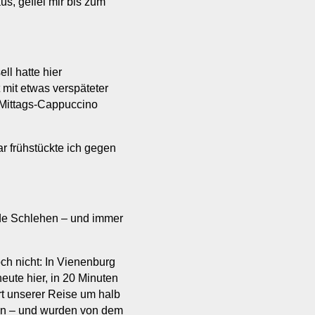
us, gefiel mir bis zum
ll hatte hier
 mit etwas verspäteter
 Mittags-Cappuccino
r frühstückte ich gegen
de Schlehen – und immer
h nicht: In Vienenburg
ute hier, in 20 Minuten
t unserer Reise um halb
 an – und wurden von dem