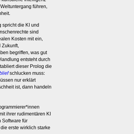
 Weltuntergang führen,
heit.
 spricht die KI und
Menschenrechte sind
ealen Kosten mit ein,
 Zukunft,
ben begriffen, was gut
 Handlung entsteht durch
abliert dieser Prolog die
lief
schlucken muss:
ssen nur erklärt
chheit ist, dann handeln
rogrammierer*innen
it ihrer rudimentären KI
 Software für
ie erste wirklich starke