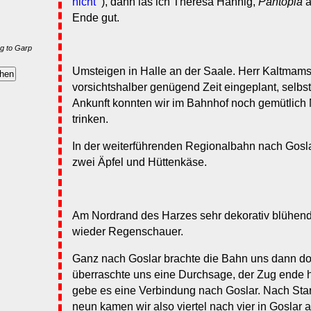
nicht'”
), dann las ich Theresa Hannig,
Pantopia
a
Ende gut.
g to Garp
Umsteigen in Halle an der Saale. Herr Kaltmamse
vorsichtshalber genügend Zeit eingeplant, selbst
Ankunft konnten wir im Bahnhof noch gemütlich
trinken.
In der weiterführenden Regionalbahn nach Gosla
zwei Äpfel und Hüttenkäse.
Am Nordrand des Harzes sehr dekorativ blühen
wieder Regenschauer.
Ganz nach Goslar brachte die Bahn uns dann doc
überraschte uns eine Durchsage, der Zug ende he
gebe es eine Verbindung nach Goslar. Nach Star
neun kamen wir also viertel nach vier in Goslar