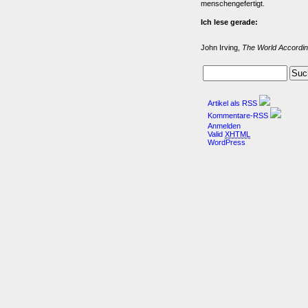
menschengefertigt.
Ich lese gerade:
John Irving,
The World Accordin
Artikel als RSS
Kommentare-RSS
Anmelden
Valid
XHTML
WordPress