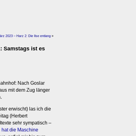
rz 2023 – Harz 2: Die Ilse entlang
»
: Samstags ist es
bahnhof: Nach Goslar
us mit dem Zug länger
.
er erwischt) las ich die
itag (Herbert
dtexte sehr sympatisch –
e hat die Maschine