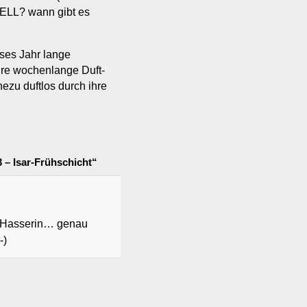
LL? wann gibt es
eses Jahr lange
ihre wochenlange Duft-
ezu duftlos durch ihre
 – Isar-Frühschicht“
n-Hasserin… genau
-)