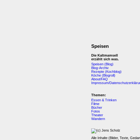
Speisen
Die Kaltmamsell
erzählt sich was.
Speisen (Blog)
Blog-Archiv
Rezepte (Kochblog)
Köche (Blogroll)
About/FAQ
Impressum/Datenschutzerkläru
Themen:
Essen & Trinken
Filme
Bücher
Fotos
Theater
Wandern
Alle Inhalte (Bilder, Texte, Geda