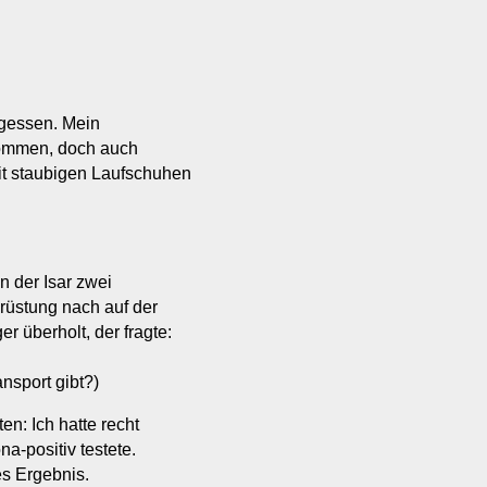
ergessen. Mein
kommen, doch auch
it staubigen Laufschuhen
n der Isar zwei
üstung nach auf der
 überholt, der fragte:
nsport gibt?)
en: Ich hatte recht
a-positiv testete.
s Ergebnis.