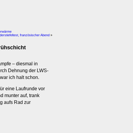
merwärme
erstiefeltest, französischer Abend
»
Frühschicht
mpfe – diesmal in
durch Dehnung der LWS-
ar ich halt schon.
für eine Laufrunde vor
nd munter auf, trank
ng aufs Rad zur