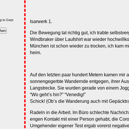
g to Garp
Isarwerk 1.
Die Bewegung tat richtig gut, ich trabte selbstv
Windbraker über Laufshirt war wieder hochwill
München ist schon wieder zu trocken, ich kam m
heim.
Auf den letzten paar hundert Metern kamen mir a
sonnengegerbte Wandernde entgegen, ihrer Ausr
Langstrecke. Sie wurden gerade von einem Jogger
“Wo geht’s hin?” “Venedig!”
Schick! (Ob’s die Wanderung auch mit Gepäcktra
Radeln in die Arbeit. Im Büro schlechte Nachricht
engen Kontakt mit einer Person gehabt, die Coron
Umgehender eigener Test ergab vorerst negative