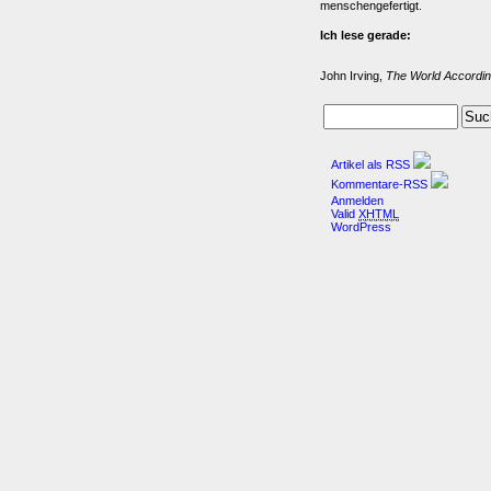
menschengefertigt.
Ich lese gerade:
John Irving,
The World Accordin
Artikel als RSS
Kommentare-RSS
Anmelden
Valid
XHTML
WordPress