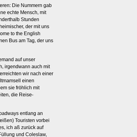
ieren: Die Nummern gab
eine echte Mensch, mit
anderthalb Stunden
heimischer, der mit uns
come to the English
einen Bus am Tag, der uns
iemand auf unser
ch, irgendwann auch mit
erreichten wir nach einer
ltmamsell einen
m sie fröhlich mit
iten, die Reise-
roadways entlang an
ißen) Touristen vorbei
s, ich aß zurück auf
üllung und Coleslaw,