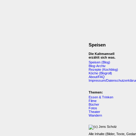
Speisen
Die Kaltmamsell
erzählt sich was.
Speisen (Blog)
Blog-Archiv
Rezepte (Kochblog)
Köche (Blogroll)
About/FAQ
Impressum/Datenschutzerkläru
Themen:
Essen & Trinken
Filme
Bücher
Fotos
Theater
Wandern
Alle Inhalte (Bilder, Texte, Geda