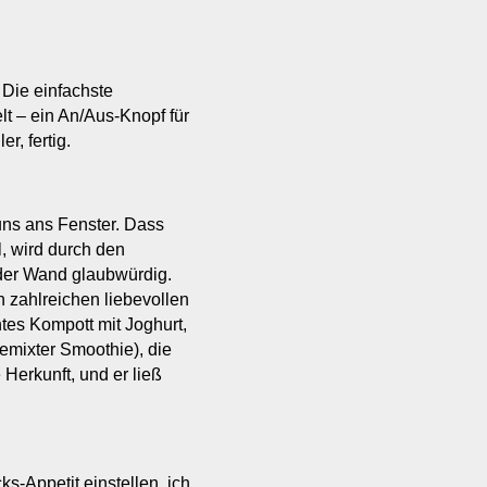
 Die einfachste
t – ein An/Aus-Knopf für
r, fertig.
uns ans Fenster. Dass
, wird durch den
 der Wand glaubwürdig.
 zahlreichen liebevollen
tes Kompott mit Joghurt,
emixter Smoothie), die
 Herkunft, und er ließ
ks-Appetit einstellen, ich