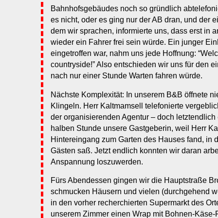
Bahnhofsgebäudes noch so gründlich abtelefon
es nicht, oder es ging nur der AB dran, und der 
dem wir sprachen, informierte uns, dass erst in 
wieder ein Fahrer frei sein würde. Ein junger Ein
eingetroffen war, nahm uns jede Hoffnung: “Wel
countryside!” Also entschieden wir uns für den 
nach nur einer Stunde Warten fahren würde.
Nächste Komplexität: In unserem B&B öffnete n
Klingeln. Herr Kaltmamsell telefonierte vergebli
der organisierenden Agentur – doch letztendlich 
halben Stunde unsere Gastgeberin, weil Herr Ka
Hintereingang zum Garten des Hauses fand, in de
Gästen saß. Jetzt endlich konnten wir daran arbe
Anspannung loszuwerden.
Fürs Abendessen gingen wir die Hauptstraße B
schmucken Häusern und vielen (durchgehend we
in den vorher recherchierten Supermarkt des Orte
unserem Zimmer einen Wrap mit Bohnen-Käse-F