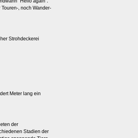
gendwann “Hello again”.
r Touren-, noch Wander-
cher Strohdeckerei
ert Meter lang ein
eten der
chiedenen Stadien der