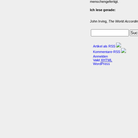
menschengefertigt.
Ich lese gerade:
John Irving,
The World Accordin
Artikel als RSS
Kommentare-RSS
Anmelden
Valid
XHTML
WordPress