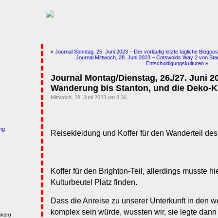
«
Journal Sonntag, 25. Juni 2023 – Der vorläufig letzte tägliche Blogpos
Journal Mittwoch, 28. Juni 2023 – Cotswolds Way 2 von Stan
Entschuldigungskulturen
»
Journal Montag/Dienstag, 26./27. Juni 2
Wanderung bis Stanton, und die Deko-K
Mittwoch, 28. Juni 2023 um 8:36
ng
Reisekleidung und Koffer für den Wanderteil des
Koffer für den Brighton-Teil, allerdings musste 
Kulturbeutel Platz finden.
Dass die Anreise zu unserer Unterkunft in den 
komplex sein würde, wussten wir, sie legte dan
nken)