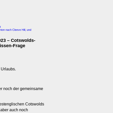
t
ton nach Cleeve Hill, und
023 – Cotswolds-
issen-Frage
 Urlaubs.
hier noch der gemeinsame
westenglischen Cotswolds
n aber auch noch