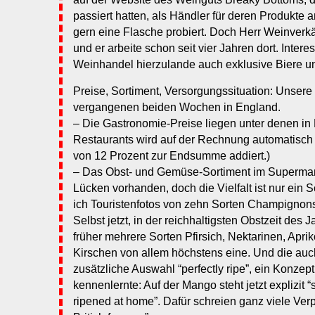
passiert hatten, als Händler für deren Produkte 
gern eine Flasche probiert. Doch Herr Weinverkä
und er arbeite schon seit vier Jahren dort. Inter
Weinhandel hierzulande auch exklusive Biere un
Preise, Sortiment, Versorgungssituation: Unsere
vergangenen beiden Wochen in England.
– Die Gastronomie-Preise liegen unter denen in
Restaurants wird auf der Rechnung automatisch
von 12 Prozent zur Endsumme addiert.)
– Das Obst- und Gemüse-Sortiment im Supermark
Lücken vorhanden, doch die Vielfalt ist nur ein S
ich Touristenfotos von zehn Sorten Champignon
Selbst jetzt, in der reichhaltigsten Obstzeit des Ja
früher mehrere Sorten Pfirsich, Nektarinen, Apri
Kirschen von allem höchstens eine. Und die auc
zusätzliche Auswahl “perfectly ripe”, ein Konzept
kennenlernte: Auf der Mango steht jetzt explizit 
ripened at home”. Dafür schreien ganz viele Ver