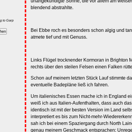
unangekündigte Sonne, die vor allem am weißen
blendend abstrahlte.
g to Garp
Bei Ebbe roch es besonders schon algig und tan
atmete tief und mit Genuss.
Links Flügel trocknender Kormoran in Brighton M
rechts über den steilen Felsen einen Falken rütt
Schon auf meinem letzten Stück Lauf stimmte da
eventuelle Badepläne ließ ich fahren.
Um italienisches Essen mache ich in England e
weiß ich aus Italien-Aufenthalten, dass auch da
identisch ist mit der besten Version im Land sel
interpretiert es bis zum Nicht-mehr-Wiedererke
sah ich bei einem Spaziergang durch North Laine
genau meinem Geschmack entsprachen: Unreg