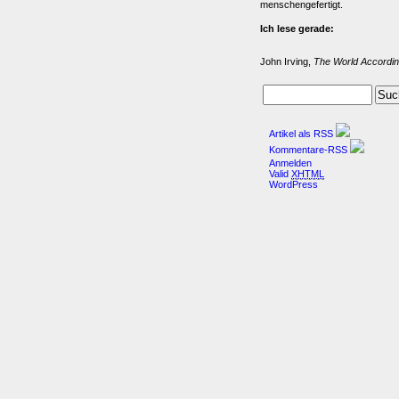
menschengefertigt.
Ich lese gerade:
John Irving,
The World Accordin
Artikel als RSS
Kommentare-RSS
Anmelden
Valid
XHTML
WordPress