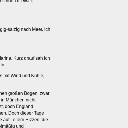
 Undercliff Walk
gig-salzig nach Meer, ich
arina. Kurz drauf sah ich
eln
s mit Wind und Kühle,
inen großen Bogen; zwar
s in München nicht
bst, doch England
nnen. Doch dieser Tage
 auf Tellern Pizzen, die
elmäßig und