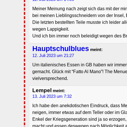
Meiner Meinung nach zeigt sich das mit der mi
bei meinen Lieblingsschneidern von der Insel,
Die letzten bestellten Teile musste ich leider a
wegen Lappigkeit.
Und ich bin immer noch beleidigt wegen des Br
Hauptschulblues
meint:
12. Juli 2023 um 21:27
Um italienisches Essen in GB haben wir imme
gemacht. Glück mit “Fatto Al Mano”! The Menue 
vielversprechend.
Lempel
meint:
13. Juli 2023 um 7:32
Ich habe den anekdotischen Eindruck, dass 
neigen, immer etwas auf dem Teller oder im Gl
Enkel der Kriegsgeneration sind ja so erzogen
macht und essen deswegen nach Möglichkeit a