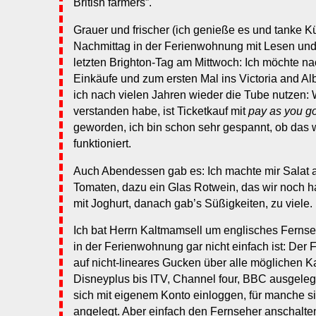
British farmers”.
Grauer und frischer (ich genieße es und tanke K
Nachmittag in der Ferienwohnung mit Lesen und
letzten Brighton-Tag am Mittwoch: Ich möchte na
Einkäufe und zum ersten Mal ins Victoria and 
ich nach vielen Jahren wieder die Tube nutzen: 
verstanden habe, ist Ticketkauf mit
pay as you g
geworden, ich bin schon sehr gespannt, ob das 
funktioniert.
Auch Abendessen gab es: Ich machte mir Salat 
Tomaten, dazu ein Glas Rotwein, das wir noch 
mit Joghurt, danach gab’s Süßigkeiten, zu viele.
Ich bat Herrn Kaltmamsell um englisches Ferns
in der Ferienwohnung gar nicht einfach ist: Der 
auf nicht-lineares Gucken über alle möglichen K
Disneyplus bis ITV, Channel four, BBC ausgele
sich mit eigenem Konto einloggen, für manche s
angelegt. Aber einfach den Fernseher anschalt