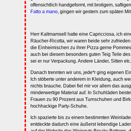
offensichtlich handgeformt, mit brotigem, saftig
Fatto a mano
, gingen wir gestern zum späten Mi
Herr Kaltmamsell hatte eine Capricciosa, ich ei
Räucher-Ricotta, wir waren beide sehr zufrieden
die Einheimischen zu ihrer Pizza gerne Pommes 
auch bei diesem besonders guten Teig Teile des 
sei er nur Verpackung. Andere Länder, Sitten etc
Danach trennten wir uns, jede*r ging eigenen Ei
Ich stöberte unter anderem in Kleidung, auch wenn
nichts brauche. Dabei fiel mir vor allem das au
minderwertige Material auf. In Schuhläden beste
Frauen zu 90 Prozent aus Turnschuhen und Birk
hochhackige Party-Schuhe.
Ich spazierte bis zu einem bestimmten Weinladen
entdeckte dadurch eine äußerst lebendige Lad
auf der Website des Weinguts Breaky Bottoms, d