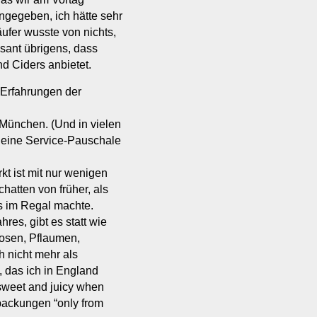
angegeben, ich hätte sehr
ufer wusste von nichts,
essant übrigens, dass
d Ciders anbietet.
 Erfahrungen der
 München. (Und in vielen
 eine Service-Pauschale
t ist mit nur wenigen
chatten von früher, als
s im Regal machte.
hres, gibt es statt wie
kosen, Pflaumen,
h nicht mehr als
, das ich in England
“sweet and juicy when
packungen “only from