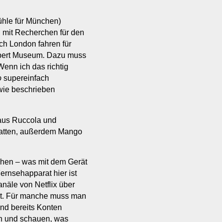
ühle für München)
 mit Recherchen für den
ch London fahren für
Albert Museum. Dazu muss
Wenn ich das richtig
o
supereinfach
wie beschrieben
aus Ruccola und
hatten, außerdem Mango
ehen – was mit dem Gerät
Fernsehapparat hier ist
anäle von Netflix über
gt. Für manche muss man
ind bereits Konten
en und schauen, was