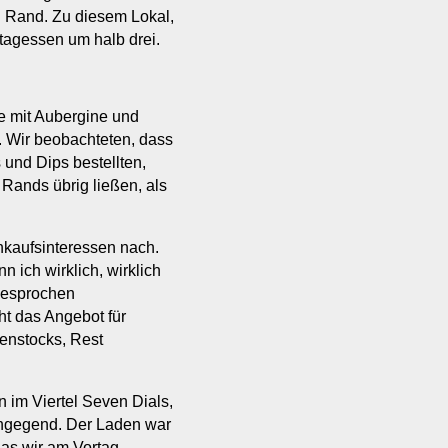
en Rand. Zu diesem Lokal,
ttagessen um halb drei.
ne mit Aubergine und
. Wir beobachteten, dass
und Dips bestellten,
Rands übrig ließen, als
.
nkaufsinteressen nach.
 ich wirklich, wirklich
sgesprochen
ht das Angebot für
enstocks, Rest
 im Viertel Seven Dials,
engegend. Der Laden war
as wir am Vortag