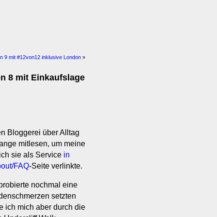
ton 9 mit #12von12 inklusive London
»
on 8 mit Einkaufslage
en Bloggerei über Alltag
lange mitlesen, um meine
ch sie als Service
in
bout/FAQ
-Seite verlinkte.
probierte nochmal eine
adenschmerzen setzten
lte ich mich aber durch die