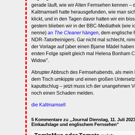
gerade läuft, wie wir Alten Fernsehen kennen – d
Kaltmamsell hatte herausgefunden, wie man si
klickt, und in den Tagen davor hatten wir ein bi
gestern blieben wir in der BBC-Mediathek (wie ic
nenne)
an
The Cleaner
hängen
, dem englische
NDR-
Tatortreinigers
. Gar nicht mal schlecht, ni
der Vorlage auf (aber einen Bjarne Mädel haben si
ersten Folge spielt gleich mal Helena Bonham Car
Widow”.
Abrupter Abbruch des Fernsehabends, als mein 
dem Tisch umkippte und einen großen Untersetz
kaputtschlug – jetzt muss ich der unangehmen 
noch einen Schaden melden.
die Kaltmamsell
5 Kommentare zu „Journal Dienstag, 11. Juli 2023
Einkaufslage und englischem Fernsehen“