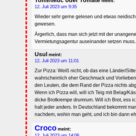
TomInMuc oder Tomate
meint:
12. Juli 2023 um 9:35
Wieder sehr gerne gelesen und etwas neidisch 
gewesen.
Ärgerlich, dass man sich jetzt mit der unange
Vermietungsagentur auseinander setzen muss.
Usul
meint:
12. Juli 2023 um 11:01
Zur Pizza: Weiß nicht, ob das eine Länder/Sitte
wahrscheinlich eher Geschmack und Vorlieben.
den Leuten, die dem Rand der Pizza nichts a
Wenn ich Pizza will, will ich Teig mit Belag/
dicke Brotkrempe drumrum. Will ich Brot, ess ic
halt jeder anders. In Deutschland bekommt man
nachdem, wohin man geht, und ich bin dann e
Croco
meint:
12. Juli 2023 um 14:06