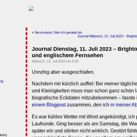
«
Servicepost: Wer ich gerade bin
Journal Mittwoch, 12. Juli 2023 – Brigh
Journal Dienstag, 11. Juli 2023 – Bright
und englischem Fernsehen
Mittwoch, 12. Juli 2023 um 9:15
Unruhig aber ausgeschlafen.
ng
Nachdem mir kürzlich auffiel: Bei meiner täglich
und Kleinigkeiten muss man schon ganz schön 
biografische Eckdaten mitzubekommen – fasste i
einem Blogpost
zusammen, den ich
in meiner A
Es war kühles Wetter mit Wind angekündigt, ich 
Laufrunde. Ging besser als am Samstag, die W
später ein und störten nicht wirklich. Gestört füh
nken)