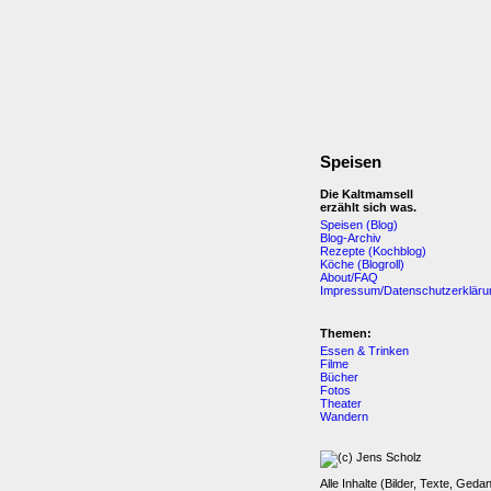
Speisen
Die Kaltmamsell
erzählt sich was.
Speisen (Blog)
Blog-Archiv
Rezepte (Kochblog)
Köche (Blogroll)
About/FAQ
Impressum/Datenschutzerkläru
Themen:
Essen & Trinken
Filme
Bücher
Fotos
Theater
Wandern
Alle Inhalte (Bilder, Texte, Geda