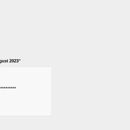
gust 2023“
********