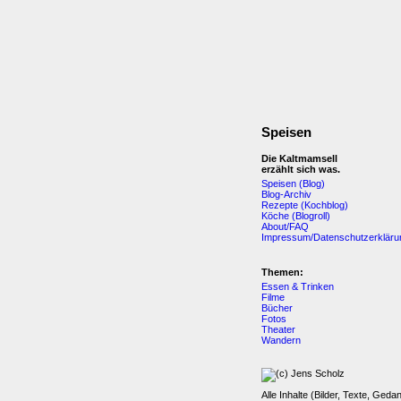
Speisen
Die Kaltmamsell
erzählt sich was.
Speisen (Blog)
Blog-Archiv
Rezepte (Kochblog)
Köche (Blogroll)
About/FAQ
Impressum/Datenschutzerkläru
Themen:
Essen & Trinken
Filme
Bücher
Fotos
Theater
Wandern
Alle Inhalte (Bilder, Texte, Geda