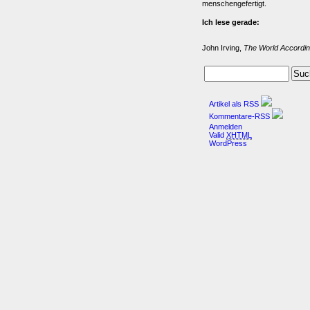
menschengefertigt.
Ich lese gerade:
John Irving,
The World Accordin
Artikel als RSS
Kommentare-RSS
Anmelden
Valid
XHTML
WordPress