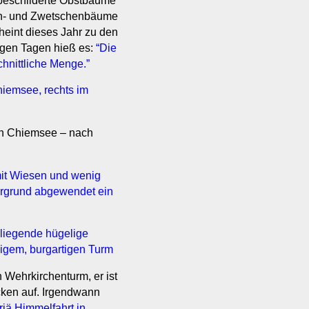
 beschilderte Obstbäume
irn- und Zwetschenbäume
heint dieses Jahr zu den
igen Tagen hieß es:
“Die
hnittliche Menge.”
den Chiemsee – nach
 Wehrkirchenturm, er ist
icken auf. Irgendwann
riä Himmelfahrt in