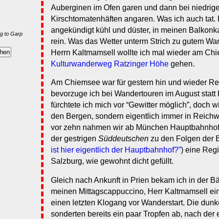
Auberginen im Ofen garen und dann bei niedrig
Kirschtomatenhäften angaren. Was ich auch tat
angekündigt kühl und düster, in meinen Balkonkaf
g to Garp
rein. Was das Wetter unterm Strich zu gutem Wa
Herrn Kaltmamsell wollte ich mal wieder am C
Kulturwanderweg Ratzinger Höhe
gehen.
Am Chiemsee war für gestern hin und wieder R
bevorzuge ich bei Wandertouren im August statt 
fürchtete ich mich vor “Gewitter möglich”, doch wi
den Bergen, sondern eigentlich immer in Reichw
vor zehn nahmen wir ab München Hauptbahnhof 
der gestrigen
Süddeutschen
zu den Folgen der B
ist hier eigentlich der Hauptbahnhof?”
) eine Reg
Salzburg, wie gewohnt dicht gefüllt.
Gleich nach Ankunft in Prien bekam ich in der 
meinen Mittagscappuccino, Herr Kaltmamsell ein
einen letzten Klogang vor Wanderstart. Die du
sonderten bereits ein paar Tropfen ab, nach der