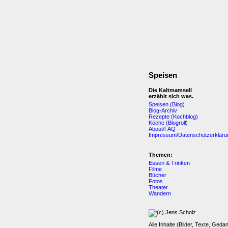
Speisen
Die Kaltmamsell
erzählt sich was.
Speisen (Blog)
Blog-Archiv
Rezepte (Kochblog)
Köche (Blogroll)
About/FAQ
Impressum/Datenschutzerkläru
Themen:
Essen & Trinken
Filme
Bücher
Fotos
Theater
Wandern
Alle Inhalte (Bilder, Texte, Geda