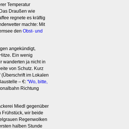
erer Temperatur
. Das Draußen wie
fee regnete es kräftig
nderwetter machte: Mit
hiemsee den
Obst- und
egen angekündigt,
Hitze. Ein wenig
r wanderten ja nicht in
eite von Schutz. Kurz
(Überschrift im Lokalen
austelle – €:
“Wo, bitte,
ionalbahn Richtung
Bäckerei Miedl gegenüber
 Frühstück, wir beide
nkelgrauen Regenwolken
 ersten halben Stunde