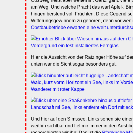
Obstweg heißt aber weiterhin: Ganz, ganz viele
am Weg. Und welche Pracht das war! Apfel-, B
hingen berstend voll Früchten. Diese Gegend sc
Witterungsgewinnern zu gehören, denn vor wen
Obstbaubetriebe erwarten eine weit unterdurchsc
Hier die Aussicht von der Ratzinger Höhe auf 
unten war die Sicht sogar besonders gut.
Und hier auf den Simssee. Links sehen sie einen
weithin sichtbar und fiel mir immer in den Ausbl
recherchierten wir ihn: Das ist die
Pfarrkirche Ma