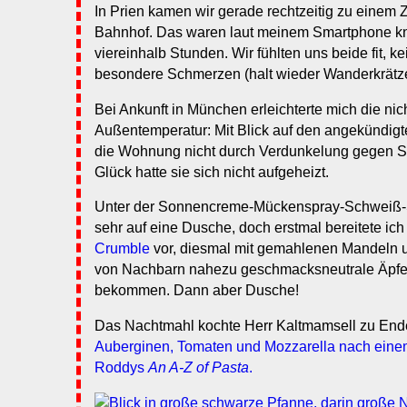
In Prien kamen wir gerade rechtzeitig zu einem 
Bahnhof. Das waren laut meinem Smartphone kn
viereinhalb Stunden. Wir fühlten uns beide fit, 
besondere Schmerzen (halt wieder Wanderkrätze
Bei Ankunft in München erleichterte mich die ni
Außentemperatur: Mit Blick auf den angekündigt
die Wohnung nicht durch Verdunkelung gegen S
Glück hatte sie sich nicht aufgeheizt.
Unter der Sonnencreme-Mückenspray-Schweiß-Sc
sehr auf eine Dusche, doch erstmal bereitete ich
Crumble
vor, diesmal mit gemahlenen Mandeln u
von Nachbarn nahezu geschmacksneutrale Äpfe
bekommen. Dann aber Dusche!
Das Nachtmahl kochte Herr Kaltmamsell zu End
Auberginen, Tomaten und Mozzarella nach eine
Roddys
An A-Z of Pasta
.