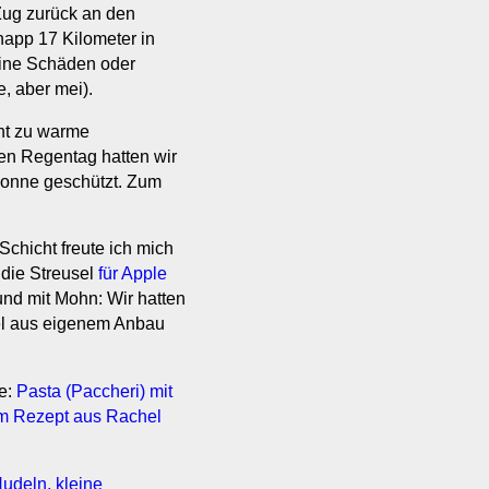
Zug zurück an den
app 17 Kilometer in
keine Schäden oder
, aber mei).
cht zu warme
en Regentag hatten wir
onne geschützt. Zum
hicht freute ich mich
 die Streusel
für Apple
nd mit Mohn: Wir hatten
l aus eigenem Anbau
e:
Pasta (Paccheri) mit
m Rezept aus Rachel