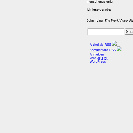
menschengefertigt.
Ich lese gerade:
John Irving,
The World Accordin
Artikel als RSS
Kommentare-RSS
Anmelden
Valid
XHTML
WordPress