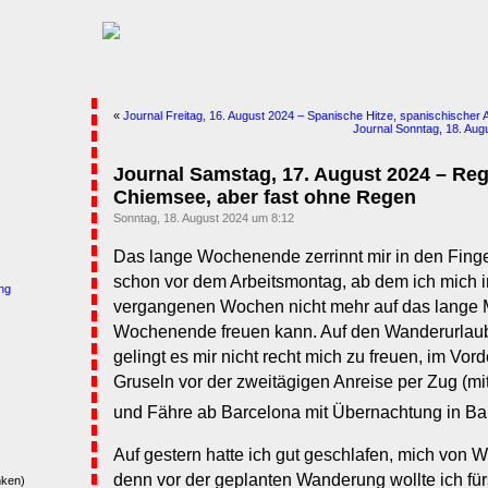
«
Journal Freitag, 16. August 2024 – Spanische Hitze, spanischischer 
Journal Sonntag, 18. Aug
Journal Samstag, 17. August 2024 – R
Chiemsee, aber fast ohne Regen
Sonntag, 18. August 2024 um 8:12
Das lange Wochenende zerrinnt mir in den Finger
schon vor dem Arbeitsmontag, ab dem ich mich 
ng
vergangenen Wochen nicht mehr auf das lange 
Wochenende freuen kann. Auf den Wanderurlaub 
gelingt es mir nicht recht mich zu freuen, im Vor
Gruseln vor der zweitägigen Anreise per Zug (mi
und Fähre ab Barcelona mit Übernachtung in Ba
Auf gestern hatte ich gut geschlafen, mich von 
denn vor der geplanten Wanderung wollte ich f
nken)