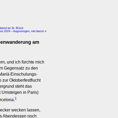
Abend an St. Brück
ust 2024 – Augustregen, viel davon
»
egenwanderung am
n, und ich fürchte mich
im Gegensatz zu den
Mariä-Einschulungs-
zur Oktoberfestflucht
dergrund steht das
t Umsteigen in Paris)
1
rcelona.
Wecker wecken lassen,
ürs Abendessen noch