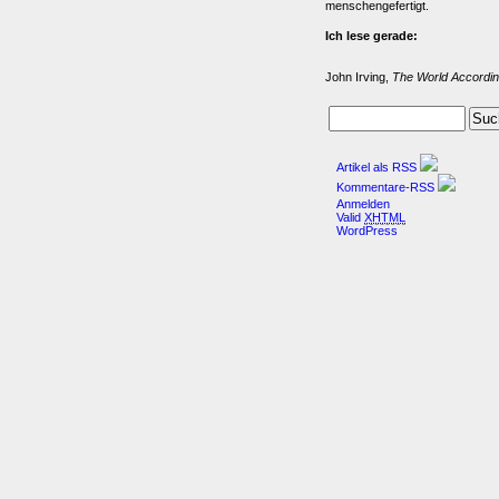
menschengefertigt.
Ich lese gerade:
John Irving,
The World Accordin
Artikel als RSS
Kommentare-RSS
Anmelden
Valid
XHTML
WordPress