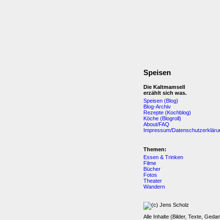
Speisen
Die Kaltmamsell
erzählt sich was.
Speisen (Blog)
Blog-Archiv
Rezepte (Kochblog)
Köche (Blogroll)
About/FAQ
Impressum/Datenschutzerkläru
Themen:
Essen & Trinken
Filme
Bücher
Fotos
Theater
Wandern
Alle Inhalte (Bilder, Texte, Geda