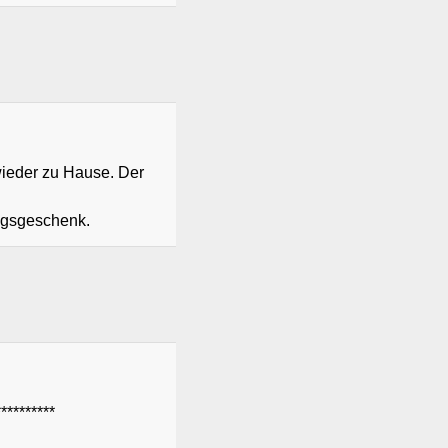
wieder zu Hause. Der
tagsgeschenk.
********