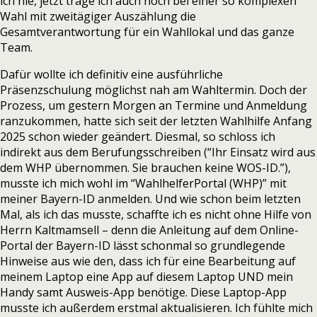
ich nie, jetzt trage ich auch noch bei einer so komplexen
Wahl mit zweitägiger Auszählung die
Gesamtverantwortung für ein Wahllokal und das ganze
Team.
Dafür wollte ich definitiv eine ausführliche
Präsenzschulung möglichst nah am Wahltermin. Doch der
Prozess, um gestern Morgen an Termine und Anmeldung
ranzukommen, hatte sich seit der letzten Wahlhilfe Anfang
2025 schon wieder geändert. Diesmal, so schloss ich
indirekt aus dem Berufungsschreiben (“Ihr Einsatz wird aus
dem WHP übernommen. Sie brauchen keine WOS-ID.”),
musste ich mich wohl im “WahlhelferPortal (WHP)” mit
meiner Bayern-ID anmelden. Und wie schon beim letzten
Mal, als ich das musste, schaffte ich es nicht ohne Hilfe von
Herrn Kaltmamsell – denn die Anleitung auf dem Online-
Portal der Bayern-ID lässt schonmal so grundlegende
Hinweise aus wie den, dass ich für eine Bearbeitung auf
meinem Laptop eine App auf diesem Laptop UND mein
Handy samt Ausweis-App benötige. Diese Laptop-App
musste ich außerdem erstmal aktualisieren. Ich fühlte mich