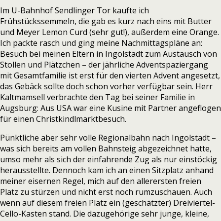
Im U-Bahnhof Sendlinger Tor kaufte ich
Frühstückssemmeln, die gab es kurz nach eins mit Butter
und Meyer Lemon Curd (sehr gut!), außerdem eine Orange.
Ich packte rasch und ging meine Nachmittagspläne an:
Besuch bei meinen Eltern in Ingolstadt zum Austausch von
Stollen und Plätzchen – der jährliche Adventspaziergang
mit Gesamtfamilie ist erst für den vierten Advent angesetzt,
das Gebäck sollte doch schon vorher verfügbar sein. Herr
Kaltmamsell verbrachte den Tag bei seiner Familie in
Augsburg: Aus USA war eine Kusine mit Partner angeflogen
für einen Christkindlmarktbesuch.
Pünktliche aber sehr volle Regionalbahn nach Ingolstadt –
was sich bereits am vollen Bahnsteig abgezeichnet hatte,
umso mehr als sich der einfahrende Zug als nur einstöckig
herausstellte. Dennoch kam ich an einen Sitzplatz anhand
meiner eisernen Regel, mich auf den allerersten freien
Platz zu stürzen und nicht erst noch rumzuschauen. Auch
wenn auf diesem freien Platz ein (geschätzter) Dreiviertel-
Cello-Kasten stand. Die dazugehörige sehr junge, kleine,