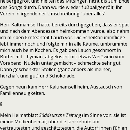
heisergegrölt und hielten das Mitsingen nicht bis zum Ende
des Songs durch. Dann wurde wieder fußballgegrölt, ihr
Verein in irgendeiner Umschreibung “über alles”.
Herr Kaltmamsell hatte bereits durchgegeben, dass er spät
und nach dem Abendessen heimkommen würde, also nahm
ich mir den Ernteanteil-Lauch vor. Die Scheißbrummfliege
lebt immer noch und folgte mir in alle Räume, umbrummte
mich auch beim Kochen. Es gab den Lauch geschmort in
Butter mit Thymian, abgelöscht mit etwas Weißwein vom
Vorabend, Nudeln untergemischt – schmeckte sehr gut.
Dann geschenkter Stollen (ganz anders als meiner,
herzhaft und gut) und Schokolade.
Gegen neun kam Herr Kaltmamsell heim, Austausch von
Familienneuigkeiten.
§
Mein Heimatblatt
Süddeutsche Zeitung
(im Sinne von: sie ist
meine Medienheimat, über die Jahrzehnte am
vertrautesten und geschätztesten, die Autor*innen fühlen