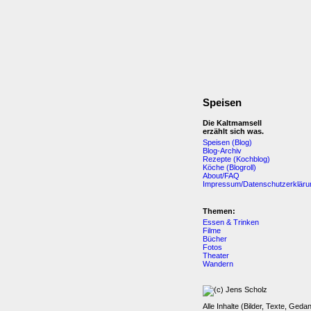
Speisen
Die Kaltmamsell
erzählt sich was.
Speisen (Blog)
Blog-Archiv
Rezepte (Kochblog)
Köche (Blogroll)
About/FAQ
Impressum/Datenschutzerkläru
Themen:
Essen & Trinken
Filme
Bücher
Fotos
Theater
Wandern
Alle Inhalte (Bilder, Texte, Geda