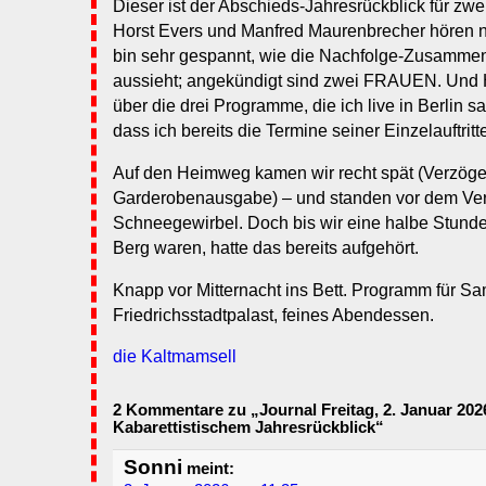
Dieser ist der Abschieds-Jahresrückblick für zwe
Horst Evers und Manfred Maurenbrecher hören n
bin sehr gespannt, wie die Nachfolge-Zusamm
aussieht; angekündigt sind zwei FRAUEN. Und H
über die drei Programme, die ich live in Berlin s
dass ich bereits die Termine seiner Einzelauftritt
Auf den Heimweg kamen wir recht spät (Verzöge
Garderobenausgabe) – und standen vor dem Ver
Schneegewirbel. Doch bis wir eine halbe Stunde
Berg waren, hatte das bereits aufgehört.
Knapp vor Mitternacht ins Bett. Programm für S
Friedrichsstadtpalast, feines Abendessen.
die Kaltmamsell
2 Kommentare zu „Journal Freitag, 2. Januar 2026
Kabarettistischem Jahresrückblick“
Sonni
meint: