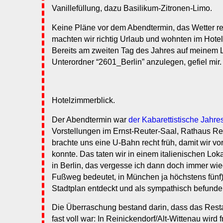
Vanillefüllung, dazu Basilikum-Zitronen-Limo.
Keine Pläne vor dem Abendtermin, das Wetter reic
machten wir richtig Urlaub und wohnten im Hote
Bereits am zweiten Tag des Jahres auf meinem 
Unterordner “2601_Berlin” anzulegen, gefiel mir.
Hotelzimmerblick.
Der Abendtermin war
der Kabarettistische Jahre
Vorstellungen im Ernst-Reuter-Saal, Rathaus Rei
brachte uns eine U-Bahn recht früh, damit wir 
konnte. Das taten wir in einem italienischen Lok
in Berlin, das vergesse ich dann doch immer wi
Fußweg bedeutet, in München ja höchstens fünf)
Stadtplan entdeckt und als sympathisch befunde
Die Überraschung bestand darin, dass das Resta
fast voll war: In Reinickendorf/Alt-Wittenau wird