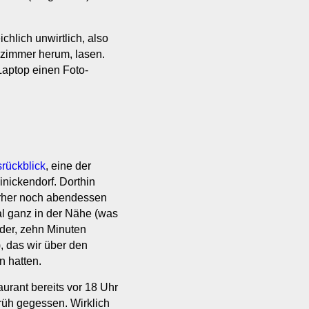
hlich unwirtlich, also
lzimmer herum, lasen.
Laptop einen Foto-
srückblick
, eine der
nickendorf. Dorthin
vorher noch abendessen
al ganz in der Nähe (was
eder, zehn Minuten
, das wir über den
n hatten.
urant bereits vor 18 Uhr
 früh gegessen. Wirklich