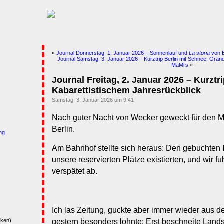
«
Journal Donnerstag, 1. Januar 2026 – Sonnenlauf und
La storia
von E
Journal Samstag, 3. Januar 2026 – Kurztrip Berlin mit Schnee, Gran
MaMi’s
»
Journal Freitag, 2. Januar 2026 – Kurztri
Kabarettistischem Jahresrückblick
Samstag, 3. Januar 2026 um 9:41
Nach guter Nacht von Wecker geweckt für den M
Berlin.
ng
Am Bahnhof stellte sich heraus: Den gebuchten I
unsere reservierten Plätze existierten, und wir f
verspätet ab.
Ich las Zeitung, guckte aber immer wieder aus d
gestern besonders lohnte: Erst beschneite Lands
nken)