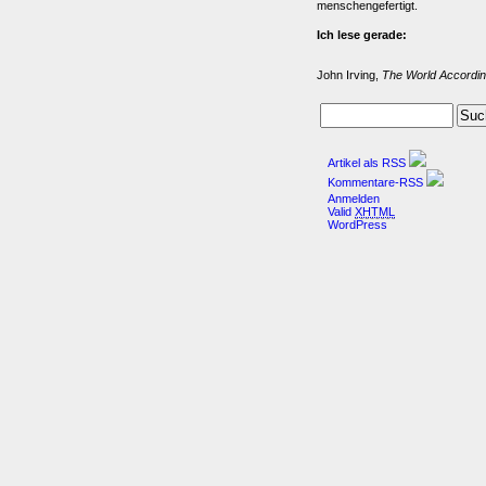
menschengefertigt.
Ich lese gerade:
John Irving,
The World Accordin
Artikel als RSS
Kommentare-RSS
Anmelden
Valid
XHTML
WordPress