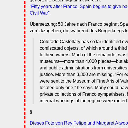
“Fifty years after Franco, Spain begins to give ba
Civil War”.
Übersetzung: 50 Jahre nach Franco beginnt Spa
zurückzugeben, die während des Bürgerkriegs ko
Colorado Castellary has so far identified ov
confiscated objects, of which around a thir
to their owners. Much of the remainder was 
museums—more than 4,000 pieces—but also
and public administrations from universities 
justice. More than 3,300 are missing. “For e
were sent to the Museum of Fine Arts of Val
located only one,” he says. Many could hav
private collections of Franco sympathisers,
internal workings of the regime were rooted 
§
Dieses Foto von Rey Felipe und Margaret Atwoo