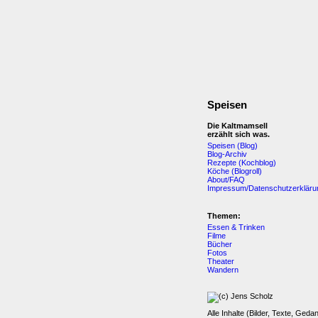
Speisen
Die Kaltmamsell
erzählt sich was.
Speisen (Blog)
Blog-Archiv
Rezepte (Kochblog)
Köche (Blogroll)
About/FAQ
Impressum/Datenschutzerkläru
Themen:
Essen & Trinken
Filme
Bücher
Fotos
Theater
Wandern
Alle Inhalte (Bilder, Texte, Geda