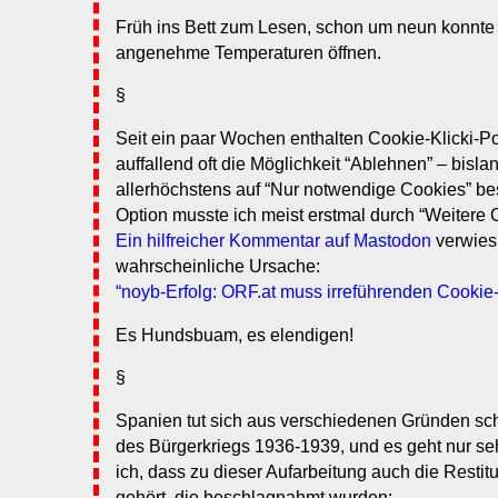
Früh ins Bett zum Lesen, schon um neun konnte i
angenehme Temperaturen öffnen.
§
Seit ein paar Wochen enthalten Cookie-Klicki-P
auffallend oft die Möglichkeit “Ablehnen” – bisla
allerhöchstens auf “Nur notwendige Cookies” be
Option musste ich meist erstmal durch “Weitere O
Ein hilfreicher Kommentar auf Mastodon
verwies 
wahrscheinliche Ursache:
“noyb-Erfolg: ORF.at muss irreführenden Cookie-
Es Hundsbuam, es elendigen!
§
Spanien tut sich aus verschiedenen Gründen sch
des Bürgerkriegs 1936-1939, und es geht nur seh
ich, dass zu dieser Aufarbeitung auch die Resti
gehört, die beschlagnahmt wurden: