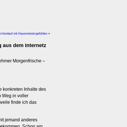
rchenlauf mit Hausmeistergefühlen
»
g aus dem Internetz
hmer Morgenfrische –
ie konkreten Inhalte des
 Weg in voller
weile finde ich das
amit jemand anderes
u bekommen. Schon am