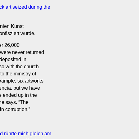
ck art seized during the
nien Kunst
nfisziert wurde.
er 26,000
d were never returned
deposited in
 with the church
to the ministry of
xample, six artworks
encia, but we have
e ended up in the
 he says. “The
in corruption.”
d rührte mich gleich am