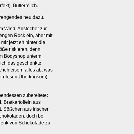
rfekt), Buttermilch.
trengendes neu dazu.
m Wind, Abstecher zur
 engen Rock ein, aber mit
ir jetzt eh hinter die
öße riskieren, denn
zum Bodyshop unterm
e ich das geschenkte
 ich eisern alles ab, was
 hirnlosen Überkonsum),
.
endessen zubereitete:
, Bratkartoffeln aus
ot, Sößchen aus frischen
Schokoladen, doch bei
wenk von Schokolade zu