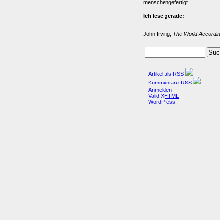
menschengefertigt.
Ich lese gerade:
John Irving,
The World Accordin
Artikel als RSS
Kommentare-RSS
Anmelden
Valid
XHTML
WordPress