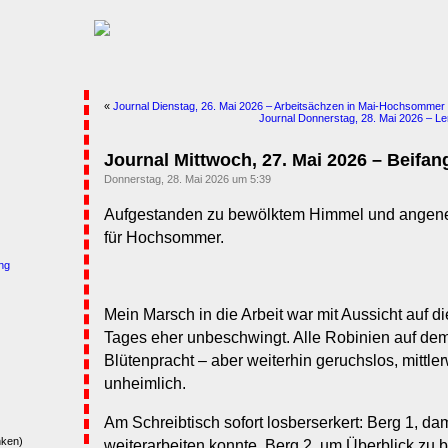
«
Journal Dienstag, 26. Mai 2026 – Arbeitsächzen in Mai-Hochsommer
Journal Donnerstag, 28. Mai 2026 – Le
Journal Mittwoch, 27. Mai 2026 – Beifan
Donnerstag, 28. Mai 2026 um 5:39
Aufgestanden zu bewölktem Himmel und angene
für Hochsommer.
ng
Mein Marsch in die Arbeit war mit Aussicht auf d
Tages eher unbeschwingt. Alle Robinien auf dem
Blütenpracht – aber weiterhin geruchslos, mittler
unheimlich.
Am Schreibtisch sofort losberserkert: Berg 1, d
nken)
weiterarbeiten konnte, Berg 2, um Überblick z