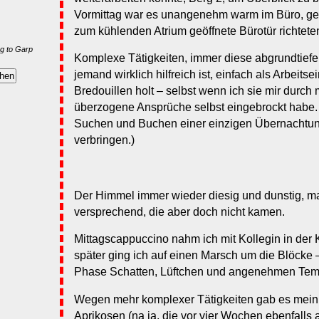
Vormittag war es unangenehm warm im Büro, ge
zum kühlenden Atrium geöffnete Bürotür richtet
g to Garp
Komplexe Tätigkeiten, immer diese abgrundtiefe
jemand wirklich hilfreich ist, einfach als Arbeits
Bredouillen holt – selbst wenn ich sie mir durch
überzogene Ansprüche selbst eingebrockt habe.
Suchen und Buchen einer einzigen Übernachtu
verbringen.)
Der Himmel immer wieder diesig und dunstig, m
versprechend, die aber doch nicht kamen.
Mittagscappuccino nahm ich mit Kollegin in der K
später ging ich auf einen Marsch um die Blöcke 
Phase Schatten, Lüftchen und angenehmen Temp
Wegen mehr komplexer Tätigkeiten gab es mein 
Aprikosen (na ja, die vor vier Wochen ebenfall