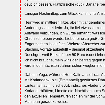
deutlich besser), Plattpfirsiche (gut!), Banane (pe
Emsiger Nachmittag, zum Glück kam nichts Ans
Heimweg in mittlerer Hitze, aber mit angenehme
Änderungsschneiderin: Ja, ihr fiel etwas zum zu
Aufwand verbunden. Ich wurde ermahnt, was ich m
Ohren schreiben werde: Lieber eine zu große Gr
Engermachen ist einfach. Weiterer Abstecher 
Stachus, Vorräte aufgefüllt – diesmal akzeptiert
Duschgel, weil Einkauf über 50 Euro (sonst lehne
ich nicht brauche, mein winziger Beitrag gegen
wird in den nächsten Jahren schon wegkommen
Daheim Yoga, während Herr Kaltmamsell das Ab
Mit Korianderwurzel (Ernteanteil) gewürztes Dhal
Ernteanteil auf indische Art, indisches Fladenbr
Korianderblättern, Limette etc. Nachtisch auch 
den aktuellen Temperaturen schien mir der Sch
Marzipan geradezu weise.