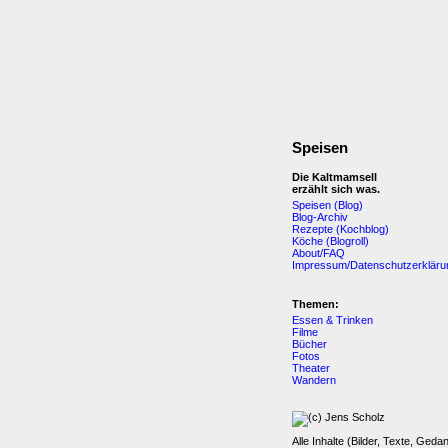
Speisen
Die Kaltmamsell
erzählt sich was.
Speisen (Blog)
Blog-Archiv
Rezepte (Kochblog)
Köche (Blogroll)
About/FAQ
Impressum/Datenschutzerkläru
Themen:
Essen & Trinken
Filme
Bücher
Fotos
Theater
Wandern
Alle Inhalte (Bilder, Texte, Geda