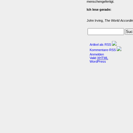
menschengefertigt.
Ich lese gerade:
John Irving,
The World Accordin
Artikel als RSS
Kommentare-RSS
Anmelden
Valid
XHTML
WordPress