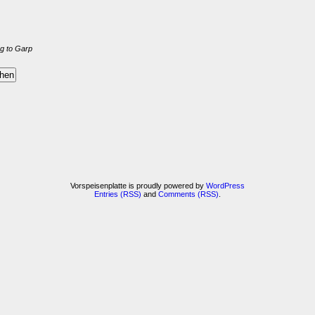
g to Garp
Vorspeisenplatte is proudly powered by
WordPress
Entries (RSS)
and
Comments (RSS)
.