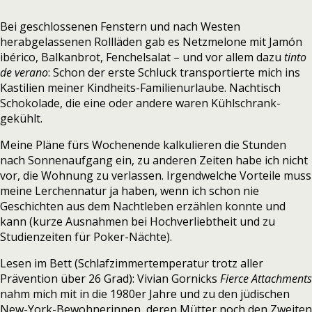
Bei geschlossenen Fenstern und nach Westen
herabgelassenen Rollläden gab es Netzmelone mit Jamón
ibérico, Balkanbrot, Fenchelsalat – und vor allem dazu
tinto
de verano
: Schon der erste Schluck transportierte mich ins
Kastilien meiner Kindheits-Familienurlaube. Nachtisch
Schokolade, die eine oder andere waren Kühlschrank-
gekühlt.
Meine Pläne fürs Wochenende kalkulieren die Stunden
nach Sonnenaufgang ein, zu anderen Zeiten habe ich nicht
vor, die Wohnung zu verlassen. Irgendwelche Vorteile muss
meine Lerchennatur ja haben, wenn ich schon nie
Geschichten aus dem Nachtleben erzählen konnte und
kann (kurze Ausnahmen bei Hochverliebtheit und zu
Studienzeiten für Poker-Nächte).
Lesen im Bett (Schlafzimmertemperatur trotz aller
Prävention über 26 Grad): Vivian Gornicks
Fierce Attachments
nahm mich mit in die 1980er Jahre und zu den jüdischen
New-York-Bewohnerinnen, deren Mütter noch den Zweiten