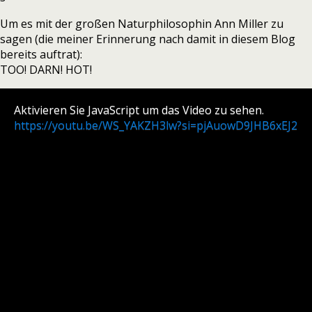
Um es mit der großen Naturphilosophin Ann Miller zu
sagen (die meiner Erinnerung nach damit in diesem Blog
bereits auftrat):
TOO! DARN! HOT!
Aktivieren Sie JavaScript um das Video zu sehen.
https://youtu.be/WS_YAKZH3lw?si=pjAuowD9JHB6xEJ2