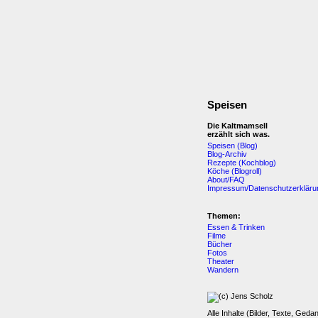
Speisen
Die Kaltmamsell
erzählt sich was.
Speisen (Blog)
Blog-Archiv
Rezepte (Kochblog)
Köche (Blogroll)
About/FAQ
Impressum/Datenschutzerkläru
Themen:
Essen & Trinken
Filme
Bücher
Fotos
Theater
Wandern
Alle Inhalte (Bilder, Texte, Geda