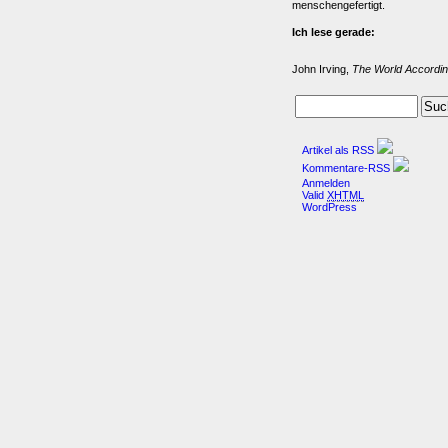
menschengefertigt.
Ich lese gerade:
John Irving,
The World Accordin
Artikel als RSS
Kommentare-RSS
Anmelden
Valid
XHTML
WordPress