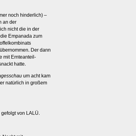
r noch hinderlich) –
n an der
h nicht die in der
e die Empanada zum
offelkombinats
l übernommen. Der dann
 mit Ernteanteil-
nackt hatte.
agesschau
um acht kam
er natürlich in großem
 gefolgt von LALÜ.