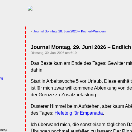
«
Journal Sonntag, 28. Juni 2026 – Kocherl-Wandern
Journal Montag, 29. Juni 2026 – Endlich
Dienstag, 30. Juni 2026 um 6:10
Das Beste kam am Ende des Tages: Gewitter mit
dahin:
ng
Start in Arbeitswoche 5 vor Urlaub. Diese enthäl
ist für mich zwar willkommene Ablenkung von der 
der Grenze zu Zusatzbelastung.
Düsterer Himmel beim Aufstehen, aber kaum Abk
des Tages:
Hefeteig für Empanada
.
Ich überwand mich, die sonst eisern täglichen Ba
nken)
Übungen nochmal ausfallen zu lassen: Der Rip