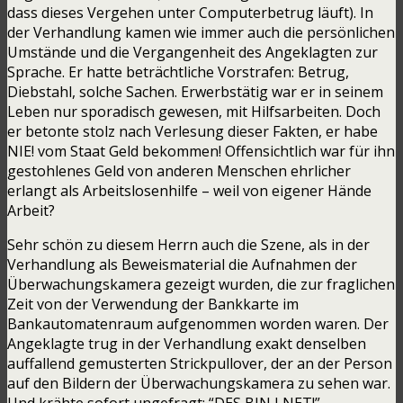
dass dieses Vergehen unter Computerbetrug läuft). In
der Verhandlung kamen wie immer auch die persönlichen
Umstände und die Vergangenheit des Angeklagten zur
Sprache. Er hatte beträchtliche Vorstrafen: Betrug,
Diebstahl, solche Sachen. Erwerbstätig war er in seinem
Leben nur sporadisch gewesen, mit Hilfsarbeiten. Doch
er betonte stolz nach Verlesung dieser Fakten, er habe
NIE! vom Staat Geld bekommen! Offensichtlich war für ihn
gestohlenes Geld von anderen Menschen ehrlicher
erlangt als Arbeitslosenhilfe – weil von eigener Hände
Arbeit?
Sehr schön zu diesem Herrn auch die Szene, als in der
Verhandlung als Beweismaterial die Aufnahmen der
Überwachungskamera gezeigt wurden, die zur fraglichen
Zeit von der Verwendung der Bankkarte im
Bankautomatenraum aufgenommen worden waren. Der
Angeklagte trug in der Verhandlung exakt denselben
auffallend gemusterten Strickpullover, der an der Person
auf den Bildern der Überwachungskamera zu sehen war.
Und krähte sofort ungefragt: “DES BIN I NET!”