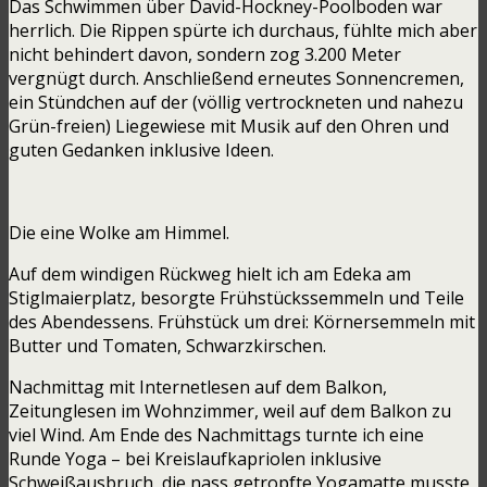
Das Schwimmen über David-Hockney-Poolboden war
herrlich. Die Rippen spürte ich durchaus, fühlte mich aber
nicht behindert davon, sondern zog 3.200 Meter
vergnügt durch. Anschließend erneutes Sonnencremen,
ein Stündchen auf der (völlig vertrockneten und nahezu
Grün-freien) Liegewiese mit Musik auf den Ohren und
guten Gedanken inklusive Ideen.
Die eine Wolke am Himmel.
Auf dem windigen Rückweg hielt ich am Edeka am
Stiglmaierplatz, besorgte Frühstückssemmeln und Teile
des Abendessens. Frühstück um drei: Körnersemmeln mit
Butter und Tomaten, Schwarzkirschen.
Nachmittag mit Internetlesen auf dem Balkon,
Zeitunglesen im Wohnzimmer, weil auf dem Balkon zu
viel Wind. Am Ende des Nachmittags turnte ich eine
Runde Yoga – bei Kreislaufkapriolen inklusive
Schweißausbruch, die nass getropfte Yogamatte musste