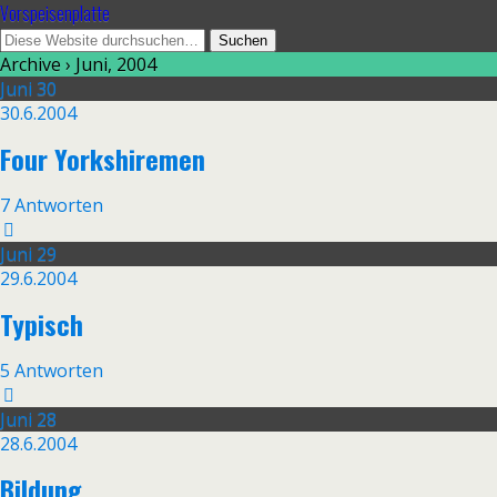
Vorspeisenplatte
Archive › Juni, 2004
Juni
30
30.6.2004
Four Yorkshiremen
7 Antworten
Juni
29
29.6.2004
Typisch
5 Antworten
Juni
28
28.6.2004
Bildung