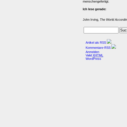
menschengefertigt.
Ich lese gerade:
John Irving,
The World Accordin
Artikel als RSS
Kommentare-RSS
Anmelden
Valid
XHTML
WordPress