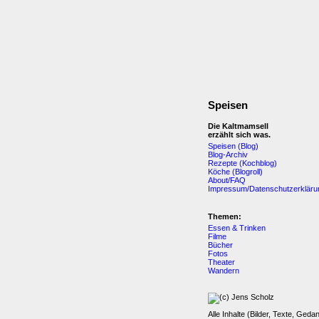
Speisen
Die Kaltmamsell
erzählt sich was.
Speisen (Blog)
Blog-Archiv
Rezepte (Kochblog)
Köche (Blogroll)
About/FAQ
Impressum/Datenschutzerkläru
Themen:
Essen & Trinken
Filme
Bücher
Fotos
Theater
Wandern
Alle Inhalte (Bilder, Texte, Geda