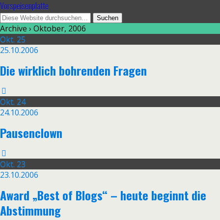
Vorspeisenplatte
Archive › Oktober, 2006
Okt.
25
25.10.2006
Die wirklich bohrenden Fragen
Okt.
24
24.10.2006
Pausenclown
Okt.
23
23.10.2006
Award „Best of Blogs“ – heute beginnt die
Abstimmung