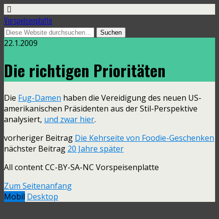
Vorspeisenplatte
22.1.2009
Die richtigen Prioritäten
Die
Fug-Damen
haben die Vereidigung des neuen US-
amerikanischen Präsidenten aus der Stil-Perspektive
analysiert,
und zwar hier
.
vorheriger Beitrag
Die Kehrseite von Foodie-Geschenken
nächster Beitrag
20 Jahre später
All content CC-BY-SA-NC Vorspeisenplatte
Zum Seitenanfang
Mobil
Desktop