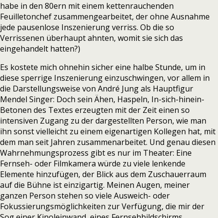
habe in den 80ern mit einem kettenrauchenden
Feuilletonchef zusammengearbeitet, der ohne Ausnahme
jede pausenlose Inszenierung verriss. Ob die so
Verrissenen überhaupt ahnten, womit sie sich das
eingehandelt hatten?)
Es kostete mich ohnehin sicher eine halbe Stunde, um in
diese sperrige Inszenierung einzuschwingen, vor allem in
die Darstellungsweise von André Jung als Hauptfigur
Mendel Singer: Doch sein Ähen, Haspeln, In-sich-hinein-
Betonen des Textes erzeugten mit der Zeit einen so
intensiven Zugang zu der dargestellten Person, wie man
ihn sonst vielleicht zu einem eigenartigen Kollegen hat, mit
dem man seit Jahren zusammenarbeitet. Und genau diesen
Wahrnehmungsprozess gibt es nur im Theater: Eine
Fernseh- oder Filmkamera würde zu viele lenkende
Elemente hinzufügen, der Blick aus dem Zuschauerraum
auf die Bühne ist einzigartig. Meinen Augen, meiner
ganzen Person stehen so viele Ausweich- oder
Fokussierungsmöglichkeiten zur Verfügung, die mir der
Sog einer Kinoleinwand, eines Fernsehbildschirms