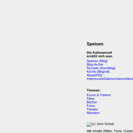
Speisen
Die Kaltmamsell
erzählt sich was.
Speisen (Blog)
Blog-Archiv
Rezepte (Kochblog)
Köche (Blogroll)
About/FAQ
Impressum/Datenschutzerkläru
Themen:
Essen & Trinken
Filme
Bücher
Fotos
Theater
Wandern
Alle Inhalte (Bilder, Texte, Geda