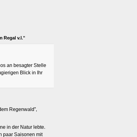
 Regal v.l.“
os an besagter Stelle
ierigen Blick in Ihr
s dem Regenwald”,
e in der Natur lebte.
in paar Saisonen mit