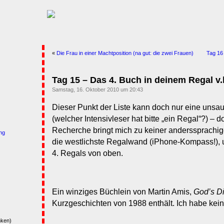
«
Die Frau in einer Machtposition (na gut: die zwei Frauen)
Tag 16 
Tag 15 – Das 4. Buch in deinem Regal v.l
Samstag, 16. Oktober 2010 um 20:43
Dieser Punkt der Liste kann doch nur eine unsa
(welcher Intensivleser hat bitte „ein Regal“?) – 
Recherche bringt mich zu keiner anderssprachi
ng
die westlichste Regalwand (iPhone-Kompass!), u
4. Regals von oben.
Ein winziges Büchlein von Martin Amis,
God’s D
Kurzgeschichten von 1988 enthält. Ich habe kein
nken)