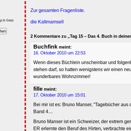
Zur gesamten Fragenliste.
g to Garp
die Kaltmamsell
2 Kommentare zu „Tag 15 – Das 4. Buch in deinem
Buchfink
meint:
16. Oktober 2010 um 22:53
Wenn dieses Büchlein unscheinbar und folgenl
stehen darf, so hatten wenigstens wir einen neug
wunderbares Wohnzimmer!
fille
meint:
17. Oktober 2010 um 15:01
Bei mir ist es: Bruno Manser, “Tagebücher au
Band 4…
Bruno Manser ist ein Schweizer, der extrem gern
ER erlernte den Beruf des Hirten, verbrachte e