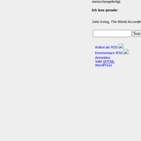
menschengefertigt.
Ich lese gerade:
John Irving,
The World Accordin
Artikel als RSS
Kommentare-RSS
Anmelden
Valid
XHTML
WordPress