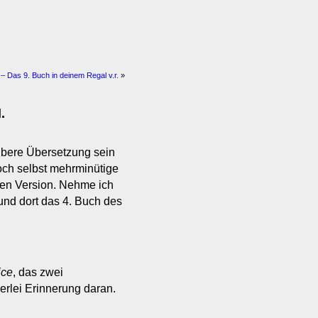
– Das 9. Buch in deinem Regal v.r.
»
.
ubere Übersetzung sein
doch selbst mehrminütige
gen Version. Nehme ich
nd dort das 4. Buch des
ice
, das zwei
erlei Erinnerung daran.