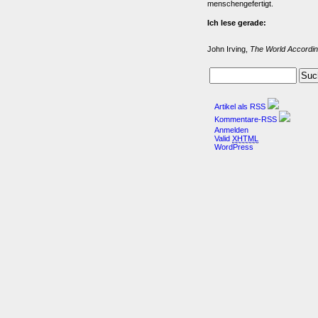
menschengefertigt.
Ich lese gerade:
John Irving,
The World Accordin
Artikel als RSS
Kommentare-RSS
Anmelden
Valid
XHTML
WordPress