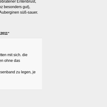
ebratener Entenbrust,
nz besonders gut),
it Auberginen süß-sauer.
 2011“
ten mit sich. die
den ohne das
assenband zu legen, je