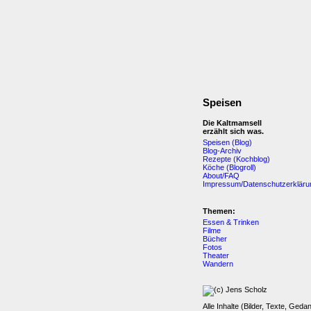
Speisen
Die Kaltmamsell
erzählt sich was.
Speisen (Blog)
Blog-Archiv
Rezepte (Kochblog)
Köche (Blogroll)
About/FAQ
Impressum/Datenschutzerkläru
Themen:
Essen & Trinken
Filme
Bücher
Fotos
Theater
Wandern
Alle Inhalte (Bilder, Texte, Geda