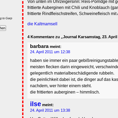
Von unten im Uhrzeigersinn: Reis-Porridge mit g
frittierte Auberginen mit Chili und Knoblauch (ga
frittierte Rindfleischstreifen, Schweinefleisch m
g to Garp
die Kaltmamsell
4 Kommentare zu „Journal Karsamstag, 23. April
barbara
meint:
24. April 2011 um 12:38
haben sie immer ein paar gebißreinigungstablet
meisten flecken darin eingeweicht, verschwin
gelegentlich materialbeschädigende rubbeln.
die peinlichkeit dabei ist, die dinger auf das k
nachdem, wer hinter einem steht.
die frittierten auberginen – himmlisch.
ilse
meint:
24. April 2011 um 13:38