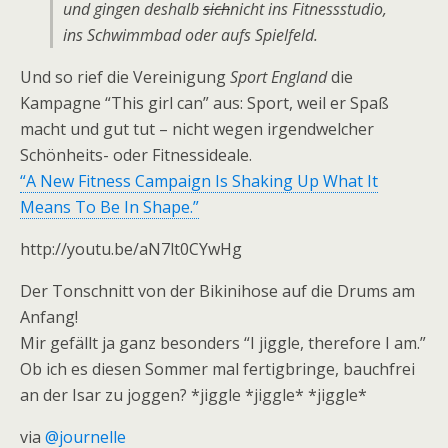
und gingen deshalb
sich
nicht ins Fitnessstudio,
ins Schwimmbad oder aufs Spielfeld.
Und so rief die Vereinigung
Sport England
die
Kampagne “This girl can” aus: Sport, weil er Spaß
macht und gut tut – nicht wegen irgendwelcher
Schönheits- oder Fitnessideale.
“A New Fitness Campaign Is Shaking Up What It
Means To Be In Shape.”
http://youtu.be/aN7lt0CYwHg
Der Tonschnitt von der Bikinihose auf die Drums am
Anfang!
Mir gefällt ja ganz besonders “I jiggle, therefore I am.”
Ob ich es diesen Sommer mal fertigbringe, bauchfrei
an der Isar zu joggen? *jiggle *jiggle* *jiggle*
via
@journelle