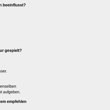
n beeinflusst?
ur gespielt?
.
sser.
 denselben
ht aufgeben.
edem empfehlen