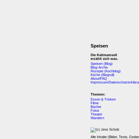
Speisen
Die Kaltmamsell
erzählt sich was.
Speisen (Blog)
Blog-Archiv
Rezepte (Kochblog)
Köche (Blogroll)
About/FAQ
Impressum/Datenschutzerkläru
Themen:
Essen & Trinken
Filme
Bücher
Fotos
Theater
Wandern
Alle Inhalte (Bilder, Texte, Geda