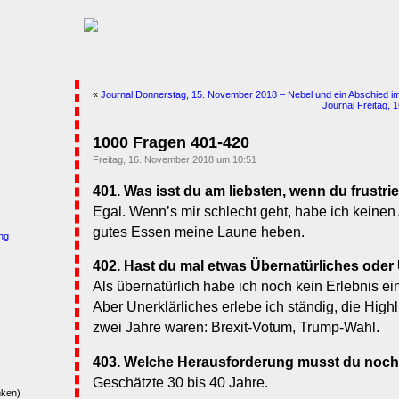
«
Journal Donnerstag, 15. November 2018 – Nebel und ein Abschied im
Journal Freitag, 
1000 Fragen 401-420
Freitag, 16. November 2018 um 10:51
401. Was isst du am liebsten, wenn du frustrie
Egal. Wenn’s mir schlecht geht, habe ich keinen 
gutes Essen meine Laune heben.
ng
402. Hast du mal etwas Übernatürliches oder 
Als übernatürlich habe ich noch kein Erlebnis ei
Aber Unerklärliches erlebe ich ständig, die Hig
zwei Jahre waren: Brexit-Votum, Trump-Wahl.
403. Welche Herausforderung musst du noc
Geschätzte 30 bis 40 Jahre.
nken)