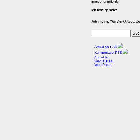
menschengefertigt.
Ich lese gerade:
John Irving,
The World Accordin
Artikel als RSS
Kommentare-RSS
Anmelden
Valid
XHTML
WordPress