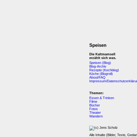
Speisen
Die Kaltmamsell
erzählt sich was.
Speisen (Blog)
Blog-Archiv
Rezepte (Kochblog)
Köche (Blogroll)
About/FAQ
Impressum/Datenschutzerkläru
Themen:
Essen & Trinken
Filme
Bücher
Fotos
Theater
Wandern
Alle Inhalte (Bilder, Texte, Geda