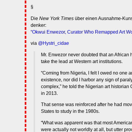
§
Die
New York Times
über einen Ausnahme-Kunst
denker:
“Okwui Enwezor, Curator Who Remapped Art Worl
via
@Hystri_cidae
Mr. Enwezor never doubted that an African h
take the lead at Western art institutions.
“Coming from Nigeria, I felt I owed no one a
existence, nor did I harbor any sign of paraly
complex,” he told the Nigerian art historia
in 2013.
That sense was reinforced after he had mov
States to study in the 1980s.
“What was apparent was that most America
were actually not worldly at all, but utter pro