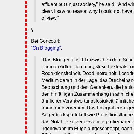
affluent but unjust society,” he said. “And 
clear, I saw no reason why I could not have 
of view.”
§
Bei Goncourt:
“On Blogging”.
[Das Bloggen gleicht inzwischen dem Schre
Triumph Adler. Hemmungslose Lektorats- u
Redaktionsfreiheit. Deadlinefreiheit. Leserf
Medium derart in der Lage, das Durcheinand
Beobachtung und den Gedanken, die haltlo
den hinfälligen Zusammenhang in ähnlicher
ähnlicher Verantwortungslosigkeit, ähnliche
aneinanderzureihen. Das Fotografieren, g
Augenblicksprotokoll wie Projektionsfläche 
das Notat, je kürzer desto interpretierbarer
irgendwann im Fluge aufgeschnappt, dann m