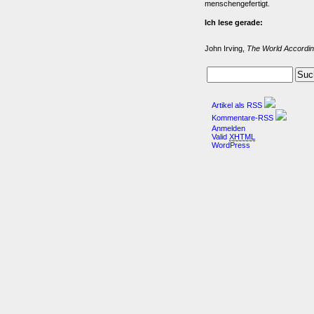
menschengefertigt.
Ich lese gerade:
John Irving,
The World Accordin
Artikel als RSS
Kommentare-RSS
Anmelden
Valid
XHTML
WordPress