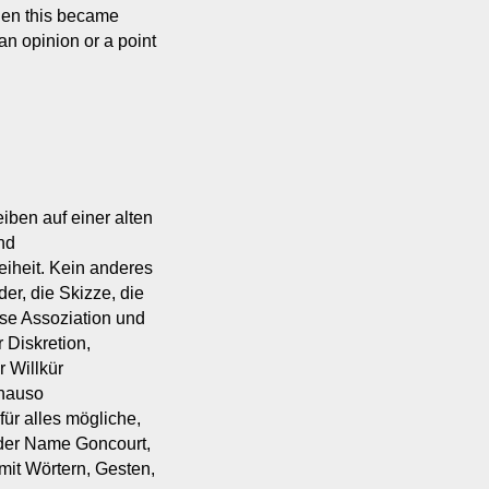
when this became
an opinion or a point
iben auf einer alten
nd
reiheit. Kein anderes
er, die Skizze, die
se Assoziation und
 Diskretion,
r Willkür
enauso
für alles mögliche,
, der Name Goncourt,
it Wörtern, Gesten,