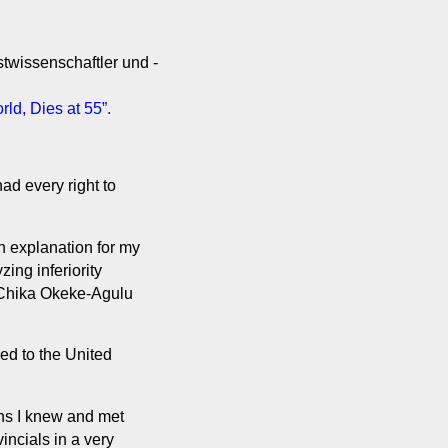
wissenschaftler und -
d, Dies at 55”.
ad every right to
n explanation for my
zing inferiority
n Chika Okeke-Agulu
ed to the United
ns I knew and met
vincials in a very