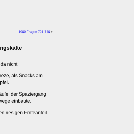
1000 Fragen 721-740
»
ingskälte
da nicht.
reze, als Snacks am
pfel.
äufe, der Spaziergang
mwege einbaute.
n riesigen Ernteanteil-