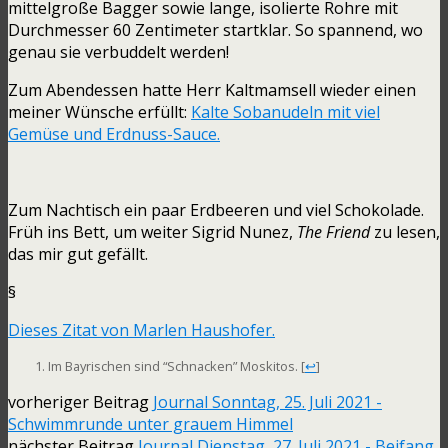
mittelgroße Bagger sowie lange, isolierte Rohre mit
Durchmesser 60 Zentimeter startklar. So spannend, wo
genau sie verbuddelt werden!
Zum Abendessen hatte Herr Kaltmamsell wieder einen
meiner Wünsche erfüllt:
Kalte Sobanudeln mit viel
Gemüse und Erdnuss-Sauce.
Zum Nachtisch ein paar Erdbeeren und viel Schokolade.
Früh ins Bett, um weiter Sigrid Nunez,
The Friend
zu lesen,
das mir gut gefällt.
§
Dieses Zitat von Marlen Haushofer.
Im Bayrischen sind “Schnacken” Moskitos.
[
↩
]
vorheriger Beitrag
Journal Sonntag, 25. Juli 2021 -
Schwimmrunde unter grauem Himmel
nächster Beitrag
Journal Dienstag, 27. Juli 2021 - Beifang