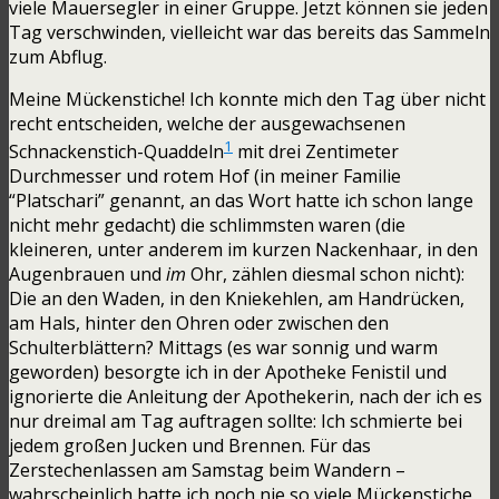
viele Mauersegler in einer Gruppe. Jetzt können sie jeden
Tag verschwinden, vielleicht war das bereits das Sammeln
zum Abflug.
Meine Mückenstiche! Ich konnte mich den Tag über nicht
recht entscheiden, welche der ausgewachsenen
1
Schnackenstich-Quaddeln
mit drei Zentimeter
Durchmesser und rotem Hof (in meiner Familie
“Platschari” genannt, an das Wort hatte ich schon lange
nicht mehr gedacht) die schlimmsten waren (die
kleineren, unter anderem im kurzen Nackenhaar, in den
Augenbrauen und
im
Ohr, zählen diesmal schon nicht):
Die an den Waden, in den Kniekehlen, am Handrücken,
am Hals, hinter den Ohren oder zwischen den
Schulterblättern? Mittags (es war sonnig und warm
geworden) besorgte ich in der Apotheke Fenistil und
ignorierte die Anleitung der Apothekerin, nach der ich es
nur dreimal am Tag auftragen sollte: Ich schmierte bei
jedem großen Jucken und Brennen. Für das
Zerstechenlassen am Samstag beim Wandern –
wahrscheinlich hatte ich noch nie so viele Mückenstiche